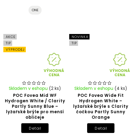
ONE
AKCE
NOVINKA
TIP
TIP
VÝPRODEJ
VÝHODNÁ
VÝHODNÁ
CENA
CENA
Skladem v eshopu
(2 ks)
Skladem v eshopu
(4 ks)
POC Fovea Mid WF
POC Fovea Wide Fit
Hydrogen White / Clarity
Hydrogen White –
Partly Sunny Blue –
lyžařské brýle s Clarity
lyžařské brýle pro menší
čočkou Partly Sunny
obličeje
Orange
Detail
Detail