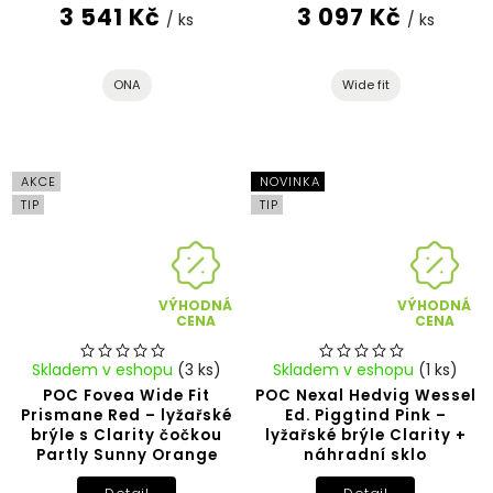
3 541 Kč
3 097 Kč
/ ks
/ ks
ONA
Wide fit
AKCE
NOVINKA
TIP
TIP
VÝHODNÁ
VÝHODNÁ
CENA
CENA
Skladem v eshopu
(3 ks)
Skladem v eshopu
(1 ks)
POC Fovea Wide Fit
POC Nexal Hedvig Wessel
Prismane Red – lyžařské
Ed. Piggtind Pink –
brýle s Clarity čočkou
lyžařské brýle Clarity +
Partly Sunny Orange
náhradní sklo