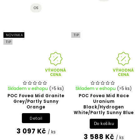
OS
NOVINKA
TIP
TIP
VÝHODNÁ
VÝHODNÁ
CENA
CENA
Skladem v eshopu
(>5 ks)
Skladem v eshopu
(>5 ks)
POC Fovea Mid Granite
POC Fovea Mid Race
Grey/Partly Sunny
Uranium
Orange
Black/Hydrogen
White/Partly Sunny Blue
Detail
Do košíku
3 097 Kč
/ ks
3 588 Kč
/ ks