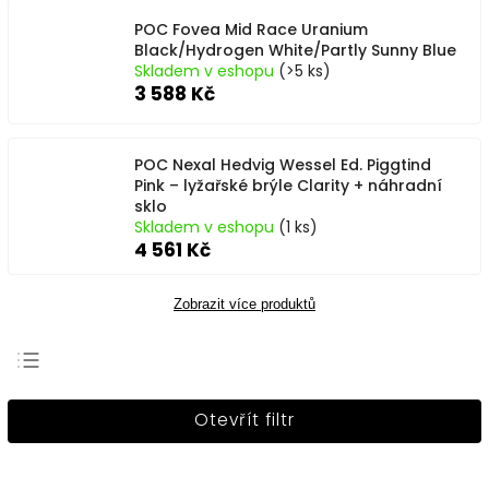
POC Fovea Mid Race Uranium
Black/Hydrogen White/Partly Sunny Blue
Skladem v eshopu
(>5 ks)
3 588 Kč
POC Nexal Hedvig Wessel Ed. Piggtind
Pink – lyžařské brýle Clarity + náhradní
sklo
Skladem v eshopu
(1 ks)
4 561 Kč
Zobrazit více produktů
Nejprodávanější
Otevřít filtr
Nejlevnější
Nejdražší