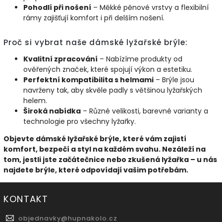
Pohodlí při nošení
– Měkké pěnové vrstvy a flexibilní
rámy zajišťují komfort i při delším nošení.
Proč si vybrat naše dámské lyžařské brýle:
Kvalitní zpracování
– Nabízíme produkty od
ověřených značek, které spojují výkon a estetiku.
Perfektní kompatibilita s helmami
– Brýle jsou
navrženy tak, aby skvěle padly s většinou lyžařských
helem.
Široká nabídka
– Různé velikosti, barevné varianty a
technologie pro všechny lyžařky.
Objevte dámské lyžařské brýle, které vám zajistí
komfort, bezpečí a styl na každém svahu. Nezáleží na
tom, jestli jste začátečnice nebo zkušená lyžařka – u nás
najdete brýle, které odpovídají vašim potřebám.
KONTAKT
objednavky
@
hupnakolo.cz