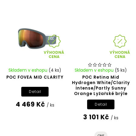
VÝHODNÁ
VÝHODNÁ
CENA
CENA
Skladem v eshopu
(4 ks)
Skladem v eshopu
(5 ks)
POC FOVEA MID CLARITY
POC Retina Mid
Hydrogen White/Clarity
Intense/Partly Sunny
Detail
Orange Lyžařské brýle
4 469 Kč
Detail
/ ks
3 101 Kč
/ ks
ONE