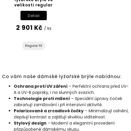
velikosti regular
Detail
2 901 Kč
/ ks
Regular fit
Co vám naše dámské lyžařské brýle nabídnou:
Ochrana proti UV záření
– Perfektní ochrana před UV-
A a UV-B paprsky, i na slunných svazích.
Technologie proti mlžení
– Speciální úpravy čoček
zabraňují zamlžování i při intenzivní aktivitě.
Polarizované a zrcadlové čočky
– Minimalizují oslnění,
zlepšují kontrast a zajišťují skvělou viditelnost.
Stylový design
– Moderní a elegantní provedení
přizpůsobené dámskému vkusu.