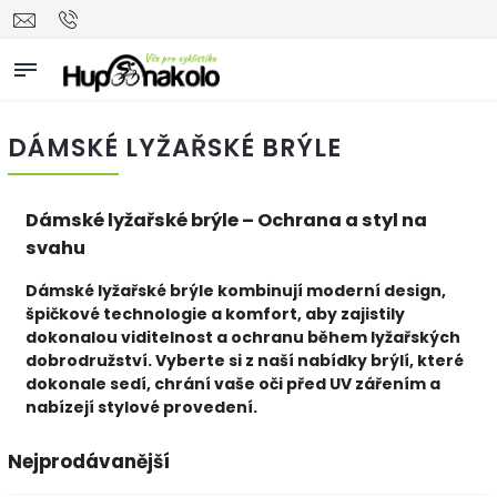
DÁMSKÉ LYŽAŘSKÉ BRÝLE
Dámské lyžařské brýle – Ochrana a styl na
svahu
Dámské lyžařské brýle kombinují moderní design,
špičkové technologie a komfort, aby zajistily
dokonalou viditelnost a ochranu během lyžařských
dobrodružství. Vyberte si z naší nabídky brýlí, které
dokonale sedí, chrání vaše oči před UV zářením a
nabízejí stylové provedení.
Nejprodávanější