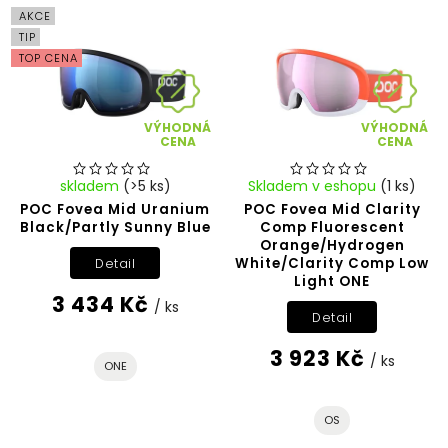
Abecedně
AKCE
TIP
TOP CENA
VÝHODNÁ
VÝHODNÁ
CENA
CENA
skladem
(>5 ks)
Skladem v eshopu
(1 ks)
POC Fovea Mid Uranium
POC Fovea Mid Clarity
Black/Partly Sunny Blue
Comp Fluorescent
Orange/Hydrogen
White/Clarity Comp Low
Detail
Light ONE
3 434 Kč
/ ks
Detail
3 923 Kč
/ ks
ONE
OS