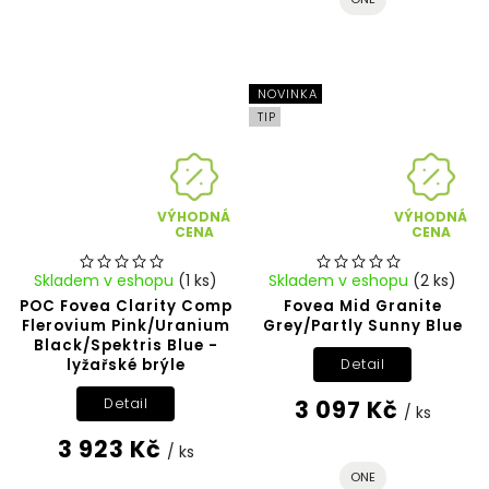
NOVINKA
TIP
VÝHODNÁ
VÝHODNÁ
CENA
CENA
Skladem v eshopu
(1 ks)
Skladem v eshopu
(2 ks)
POC Fovea Clarity Comp
Fovea Mid Granite
Flerovium Pink/Uranium
Grey/Partly Sunny Blue
Black/Spektris Blue -
lyžařské brýle
Detail
3 097 Kč
Detail
/ ks
3 923 Kč
/ ks
ONE