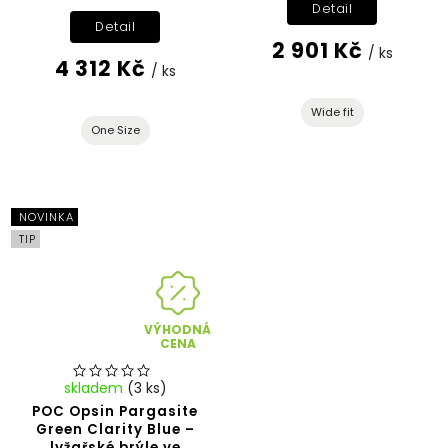
Detail
Detail
2 901 Kč
/ ks
4 312 Kč
/ ks
Wide fit
One Size
NOVINKA
TIP
VÝHODNÁ
CENA
skladem
(3 ks)
POC Opsin Pargasite
Green Clarity Blue –
lyžařské brýle ve