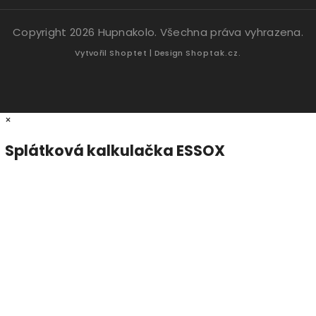
Copyright 2026
Hupnakolo
. Všechna práva vyhrazena.
Vytvořil
Shoptet
| Design
Shoptak.cz.
×
Splátková kalkulačka ESSOX