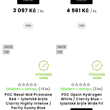
Detail
Detail
3 097 Kč
4 561 Kč
/ ks
/ ks
ONA
ONE
AKCE
AKCE
TIP
TIP
VÝHODNÁ
VÝHODNÁ
CENA
CENA
Skladem v eshopu
(>5 ks)
Skladem v eshopu
(3 ks)
POC Nexal Mid Prismane
POC Opsin Hydrogen
Red – lyžařské brýle
White / Clarity Blue –
Clarity Highly Intense /
lyžařské brýle Wide Fit
Partly Sunny Blue