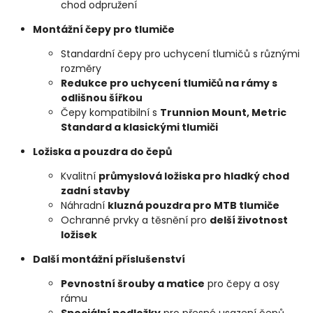
chod odpružení
Montážní čepy pro tlumiče
Standardní čepy pro uchycení tlumičů s různými
rozměry
Redukce pro uchycení tlumičů na rámy s
odlišnou šířkou
Čepy kompatibilní s
Trunnion Mount, Metric
Standard a klasickými tlumiči
Ložiska a pouzdra do čepů
Kvalitní
průmyslová ložiska pro hladký chod
zadní stavby
Náhradní
kluzná pouzdra pro MTB tlumiče
Ochranné prvky a těsnění pro
delší životnost
ložisek
Další montážní příslušenství
Pevnostní šrouby a matice
pro čepy a osy
rámu
Speciální podložky
pro přesné usazení čepů