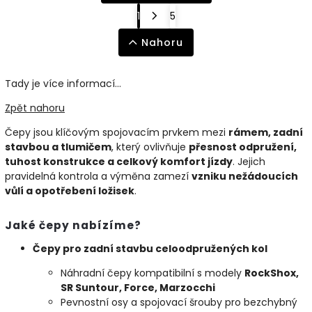
1
5
Nahoru
Tady je více informací...
Zpět nahoru
Čepy jsou klíčovým spojovacím prvkem mezi
rámem, zadní
stavbou a tlumičem
, který ovlivňuje
přesnost odpružení,
tuhost konstrukce a celkový komfort jízdy
. Jejich
pravidelná kontrola a výměna zamezí
vzniku nežádoucích
vůlí a opotřebení ložisek
.
Jaké čepy nabízíme?
Čepy pro zadní stavbu celoodpružených kol
Náhradní čepy kompatibilní s modely
RockShox,
SR Suntour, Force, Marzocchi
Pevnostní osy a spojovací šrouby pro bezchybný