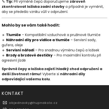
🔧
Tip:
Při výměně čepů doporučujeme
zároveň
zkontrolovat ložiska zadní stavby
a případně je vyměnit,
aby se předešlo vzniku vůlí v odpružení.
Mohlo by se vám také hodit:
🔹
Tlumiče
– Kompatibilní vzduchové a pružinové tlumiče
🔹
Náhradní
díly
pro
vidlice
a
tlumiče
– Servisní sady,
gufera, oleje
🔹
Servisní
nářadí
– Pro snadnou výměnu čepů a ložisek
🔹
Brzdy
a
brzdové
destičky
– Pro maximální kontrolu při
agresivní jízdě
Správné čepy a ložiska zajistí hladký chod odpružení a
delší životnost rámu!
Vyberte si
náhradní díly
odpovídající vašemu kolu
.
KONTAKT
objednavky
@
hupnakolo.cz