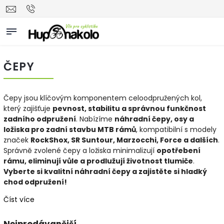
ČEPY
Čepy jsou klíčovým komponentem celoodpružených kol,
který zajišťuje
pevnost, stabilitu a správnou funkčnost
zadního odpružení
. Nabízíme
náhradní čepy, osy a
ložiska pro zadní stavbu MTB rámů
, kompatibilní s modely
značek
RockShox, SR Suntour, Marzocchi, Force a dalších
.
Správně zvolené čepy a ložiska minimalizují
opotřebení
rámu, eliminují vůle a prodlužují životnost tlumiče
.
Vyberte si kvalitní náhradní čepy a zajistěte si hladký
chod odpružení!
Číst více