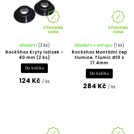
VÝHODNÁ
VÝHODNÁ
CENA
CENA
skladem
(3 ks)
Skladem v eshopu
(1 ks)
RockShox Kryty ložisek –
Rockshox Montážní čep
40 mm (2 ks)
tlumiče, Tlumič Ø10 x
17.4mm
Do košíku
Do košíku
124 Kč
/ ks
284 Kč
/ ks