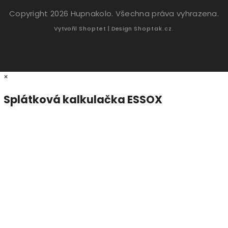
Copyright 2026
Hupnakolo
. Všechna práva vyhrazena.
Vytvořil
Shoptet
| Design
Shoptak.cz.
×
Splátková kalkulačka ESSOX