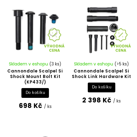
Nejdražší
Abecedně
VÝHODNÁ
VÝHODNÁ
CENA
CENA
Skladem v eshopu
(3 ks)
Skladem v eshopu
(>5 ks)
Cannondale Scalpel Si
Cannondale Scalpel Si
Shock Mount Bolt Kit
Shock Link Hardware Kit
(KP433/)
Do košíku
Do košíku
2 398 Kč
/ ks
698 Kč
/ ks