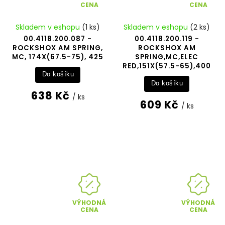
CENA
CENA
Skladem v eshopu
(1 ks)
Skladem v eshopu
(2 ks)
00.4118.200.087 -
00.4118.200.119 -
ROCKSHOX AM SPRING,
ROCKSHOX AM
MC, 174X(67.5-75), 425
SPRING,MC,ELEC
RED,151X(57.5-65),400
Do košíku
Do košíku
638 Kč
/ ks
609 Kč
/ ks
VÝHODNÁ
VÝHODNÁ
CENA
CENA