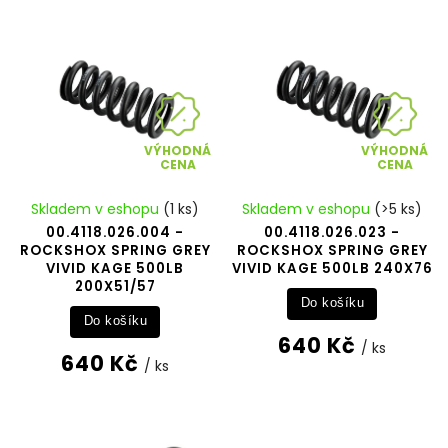
Nejdražší
Abecedně
VÝHODNÁ
VÝHODNÁ
CENA
CENA
Skladem v eshopu
(1 ks)
Skladem v eshopu
(>5 ks)
00.4118.026.004 -
00.4118.026.023 -
ROCKSHOX SPRING GREY
ROCKSHOX SPRING GREY
VIVID KAGE 500LB
VIVID KAGE 500LB 240X76
200X51/57
Do košíku
Do košíku
640 Kč
/ ks
640 Kč
/ ks