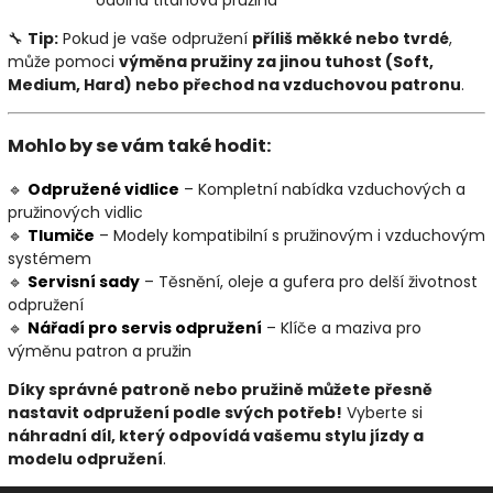
🔧
Tip:
Pokud je vaše odpružení
příliš měkké nebo tvrdé
,
může pomoci
výměna pružiny za jinou tuhost (Soft,
Medium, Hard) nebo přechod na vzduchovou patronu
.
Mohlo by se vám také hodit:
🔹
Odpružené
vidlice
– Kompletní nabídka vzduchových a
pružinových vidlic
🔹
Tlumiče
– Modely kompatibilní s pružinovým i vzduchovým
systémem
🔹
Servisní
sady
– Těsnění, oleje a gufera pro delší životnost
odpružení
🔹
Nářadí
pro
servis
odpružení
– Klíče a maziva pro
výměnu patron a pružin
Díky správné patroně nebo pružině můžete přesně
nastavit odpružení podle svých potřeb!
Vyberte si
náhradní díl, který odpovídá vašemu stylu jízdy a
modelu odpružení
.