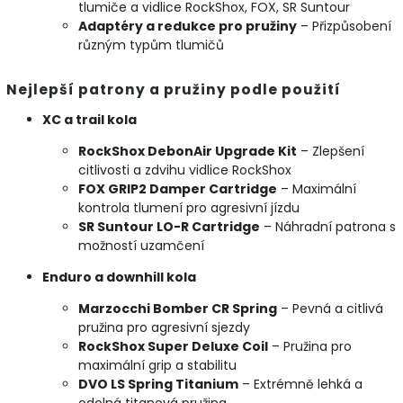
tlumiče a vidlice RockShox, FOX, SR Suntour
Adaptéry a redukce pro pružiny
– Přizpůsobení
různým typům tlumičů
Nejlepší patrony a pružiny podle použití
XC a trail kola
RockShox DebonAir Upgrade Kit
– Zlepšení
citlivosti a zdvihu vidlice RockShox
FOX GRIP2 Damper Cartridge
– Maximální
kontrola tlumení pro agresivní jízdu
SR Suntour LO-R Cartridge
– Náhradní patrona s
možností uzamčení
Enduro a downhill kola
Marzocchi Bomber CR Spring
– Pevná a citlivá
pružina pro agresivní sjezdy
RockShox Super Deluxe Coil
– Pružina pro
maximální grip a stabilitu
DVO LS Spring Titanium
– Extrémně lehká a
odolná titanová pružina