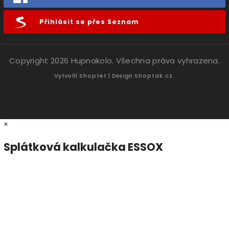
Přihlásit se přes Seznam
Copyright 2026
Hupnakolo
. Všechna práva vyhrazena.
Vytvořil
Shoptet
| Design
Shoptak.cz.
×
Splátková kalkulačka ESSOX