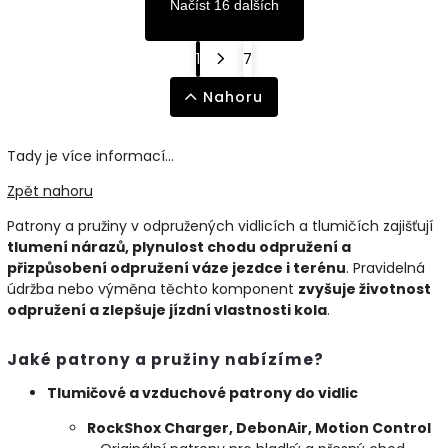
Načíst 16 dalších
1
7
Nahoru
Tady je více informací...
Zpět nahoru
Patrony a pružiny v odpružených vidlicích a tlumičích zajišťují
tlumení nárazů, plynulost chodu odpružení a
přizpůsobení odpružení váze jezdce i terénu
. Pravidelná
údržba nebo výměna těchto komponent
zvyšuje životnost
odpružení a zlepšuje jízdní vlastnosti kola
.
Jaké patrony a pružiny nabízíme?
Tlumičové a vzduchové patrony do vidlic
RockShox Charger, DebonAir, Motion Control