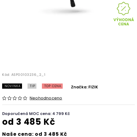
VÝHODNÁ
CENA
Kód:
ASP00103236_2_1
NOVINKA
TIP
TOP CENA
Značka:
FIZIK
Neohodnoceno
Doporučená MOC cena: 4 799 Kč
od
3 485 Kč
Naše cena: od 3 485 Kč