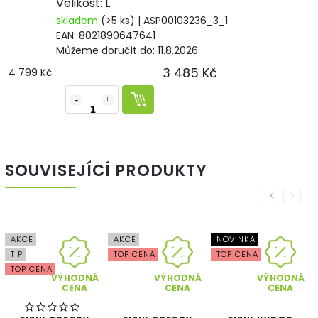
Velikost: L
skladem
(>5 ks)
| ASP00103236_3_1
EAN:
8021890647641
Můžeme doručit do:
11.8.2026
3 485 Kč
4 799 Kč
SOUVISEJÍCÍ PRODUKTY
Previous
Next
AKCE
AKCE
NOVINKA
TIP
TOP CENA
TOP CENA
TOP CENA
VÝHODNÁ
VÝHODNÁ
VÝHODNÁ
CENA
CENA
CENA