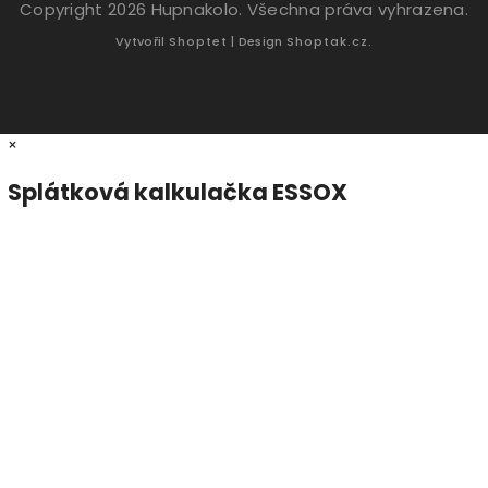
Copyright 2026
Hupnakolo
. Všechna práva vyhrazena.
Vytvořil
Shoptet
| Design
Shoptak.cz.
×
Splátková kalkulačka ESSOX