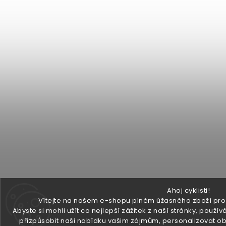
Ahoj cyklisti!
Vítejte na našem e-shopu plném úžasného zboží pro v
Abyste si mohli užít co nejlepší zážitek z naší stránky, pou
přizpůsobit naši nabídku vašim zájmům, personalizovat ob