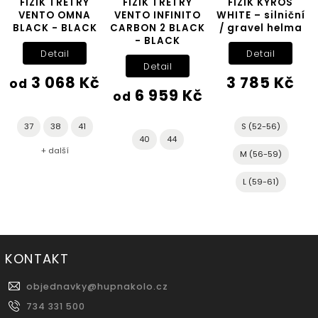
FIZIK TRETRY
FIZIK TRETRY
FIZIK KYROS
VENTO OMNA
VENTO INFINITO
WHITE – silniční
BLACK - BLACK
CARBON 2 BLACK
/ gravel helma
- BLACK
Detail
Detail
Detail
3 068 Kč
3 785 Kč
od
6 959 Kč
od
37
38
41
S (52-56)
40
44
+ další
M (56-59)
L (59-61)
KONTAKT
objednavky
@
hupnakolo.cz
734 331 500