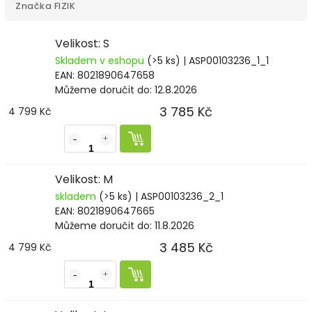
Značka
FIZIK
Velikost: S
Skladem v eshopu
(>5 ks)
| ASP00103236_1_1
EAN:
8021890647658
Můžeme doručit do:
12.8.2026
3 785 Kč
4 799 Kč
Velikost: M
skladem
(>5 ks)
| ASP00103236_2_1
EAN:
8021890647665
Můžeme doručit do:
11.8.2026
3 485 Kč
4 799 Kč