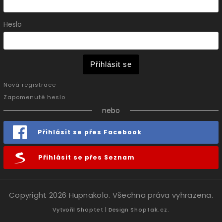
Heslo
Přihlásit se
Nová registrace
Zapomenuté heslo
nebo
Přihlásit se přes Facebook
Přihlásit se přes Seznam
Copyright 2026
Hupnakolo
. Všechna práva vyhrazena.
Vytvořil
Shoptet
| Design
Shoptak.cz.