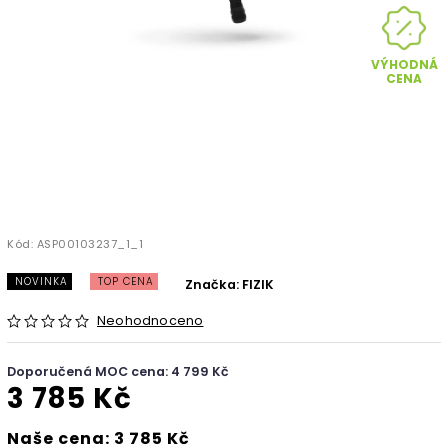
VÝHODNÁ
CENA
Kód:
ASP00103237_1_1
NOVINKA
TOP CENA
Značka:
FIZIK
Neohodnoceno
Doporučená MOC cena: 4 799 Kč
3 785 Kč
Naše cena: 3 785 Kč