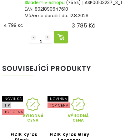
Skladem v eshopu
(>5 ks)
| ASP00103237_3_1
EAN:
8021890647610
Můžeme doručit do:
12.8.2026
3 785 Kč
4 799 Kč
SOUVISEJÍCÍ PRODUKTY
NOVINKA
NOVINKA
TIP
TOP CENA
TOP CENA
VÝHODNÁ
VÝHODNÁ
CENA
CENA
FIZIK Kyros
FIZIK Kyros Grey