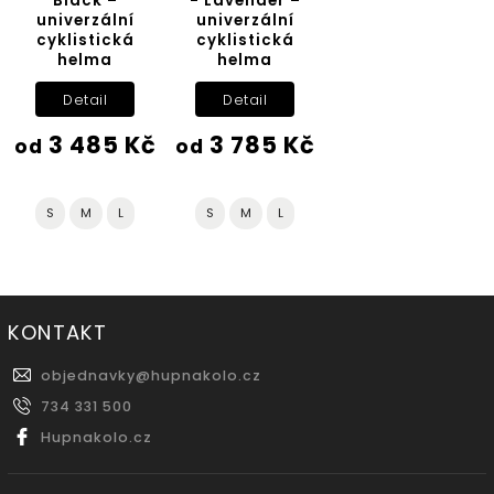
Black –
- Lavender –
univerzální
univerzální
cyklistická
cyklistická
helma
helma
Detail
Detail
3 485 Kč
3 785 Kč
od
od
S
M
L
S
M
L
KONTAKT
objednavky
@
hupnakolo.cz
734 331 500
Hupnakolo.cz