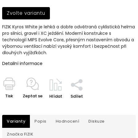
Zvolte variantu
FIZIK Kyros White je lehká a dobře odvětraná cyklistická helma
pro silnici, gravel i XC ježdění. Moderní konstrukce s
technologií MIPS Evolve Core, přesným nastavením obvodu a
výbornou ventilací nabízí vysoký komfort i bezpečnost při
dlouhých vyjížďkách.
Detailní informace
Tisk
Zeptat se
Hlídat
Sdílet
Varianty
Popis
Hodnocení
Diskuze
Značka
FIZIK