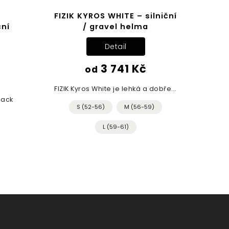
FIZIK KYROS WHITE – silniční
ční
/ gravel helma
Detail
3 741 Kč
od
FIZIK Kyros White je lehká a dobře...
lack
S (52-56)
M (56-59)
L (59-61)