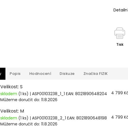
Detailn
Tisk
y
Popis
Hodnocení
Diskuze
Značka
FIZIK
Velikost: S
4 799 K
skladem
(1 ks)
| ASP00103238_1_1
EAN:
8021890648204
Můžeme doručit do:
11.8.2026
Velikost: M
4 799 K
skladem
(1 ks)
| ASP00103238_2_1
EAN:
8021890648198
Můžeme doručit do:
11.8.2026