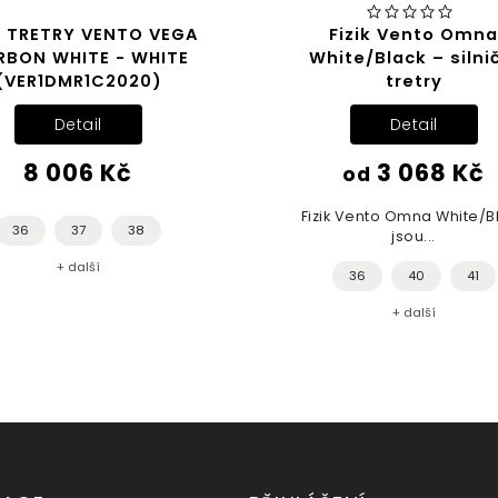
K TRETRY VENTO VEGA
Fizik Vento Omna
RBON WHITE - WHITE
White/Black – silni
(VER1DMR1C2020)
tretry
Detail
Detail
8 006 Kč
3 068 Kč
od
Fizik Vento Omna White/B
36
37
38
jsou...
+ další
36
40
41
+ další