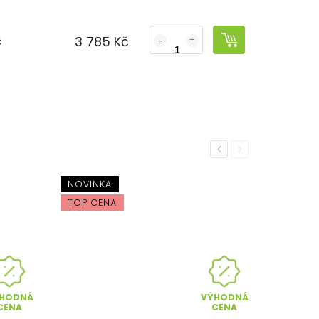
3 785 Kč
č
Previous
Next
NOVINKA
TOP CENA
HODNÁ
VÝHODNÁ
CENA
CENA