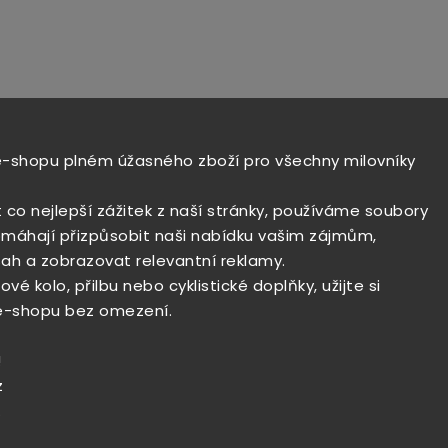
e-shopu plném úžasného zboží pro všechny milovníky
t co nejlepší zážitek z naší stránky, používáme soubory
máhají přizpůsobit naši nabídku vašim zájmům,
ah a zobrazovat relevantní reklamy.
vé kolo, přilbu nebo cyklistické doplňky, užijte si
e-shopu bez omezení.
!
z
.