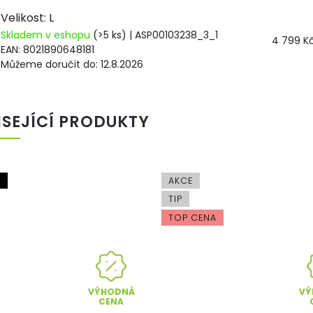
Velikost: L
Skladem v eshopu
(>5 ks)
| ASP00103238_3_1
4 799 K
EAN:
8021890648181
Můžeme doručit do:
12.8.2026
ISEJÍCÍ PRODUKTY
A
AKCE
TIP
TOP CENA
VÝHODNÁ
VÝ
CENA