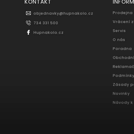
KONTAKT
INFOR
Prodejna
objednavky
@
hupnakolo.cz
Vrácení 
734 331 500
Servis
Hupnakolo.cz
O nás
Poradna
Obchodn
Reklamač
Podmínky
Zásady p
Novinky
Návody k 