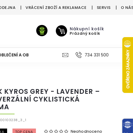
ODEJNA
VRÁCENÍ ZBOŽÍ A REKLAMACE
SERVIS
O NÁ
Nákupní košík
Prázdný košík
OBLEČENÍ A OBUV
VÝŽIVA
VÝPRODEJ %
734 331 500
TREN
IK KYROS GREY - LAVENDER –
VERZÁLNÍ CYKLISTICKÁ
MA
P00103238_3_1
Neohodnoceno
KA
TOP CENA