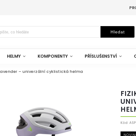
PR
Hledat
HELMY
KOMPONENTY
PŘÍSLUŠENSTVÍ
 Lavender – univerzální cyklistická helma
FIZ
UNI
HEL
Kód:
AS
NOVIN