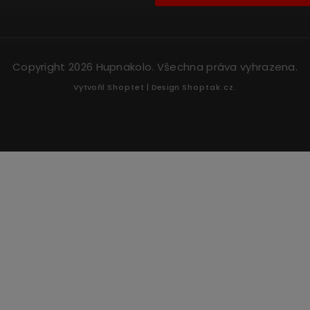
Copyright 2026
Hupnakolo
. Všechna práva vyhrazena.
Vytvořil
Shoptet
| Design
Shoptak.cz.