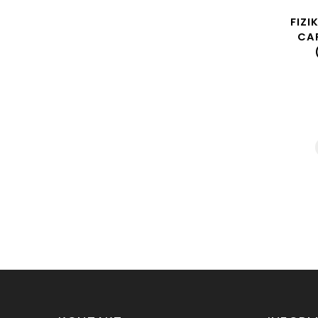
FIZIK Kyros Black –
FIZI
univerzální cyklistická
CA
helma
Detail
3 485 Kč
od
FIZIK Kyros Black je univerzální...
S
M
L