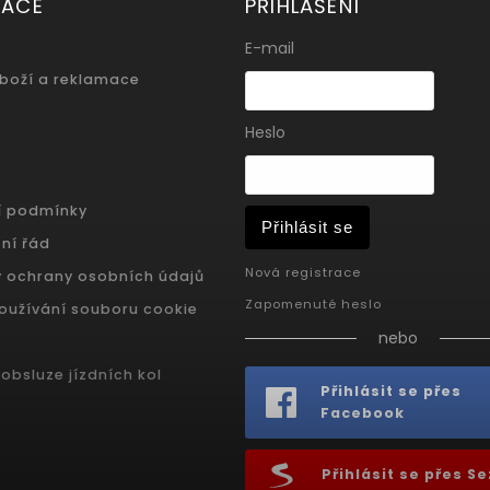
MACE
PŘIHLÁŠENÍ
E-mail
zboží a reklamace
Heslo
í podmínky
Přihlásit se
ní řád
Nová registrace
 ochrany osobních údajů
Zapomenuté heslo
oužívání souboru cookie
nebo
obsluze jízdních kol
Přihlásit se přes
Facebook
Přihlásit se přes 