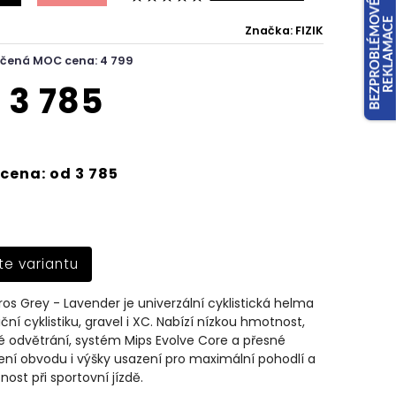
Značka:
FIZIK
čená MOC cena: 4 799
d
3 785
cena: od 3 785
te variantu
yros Grey - Lavender je univerzální cyklistická helma
niční cyklistiku, gravel i XC. Nabízí nízkou hmotnost,
 odvětrání, systém Mips Evolve Core a přesné
ní obvodu i výšky usazení pro maximální pohodlí a
ost při sportovní jízdě.