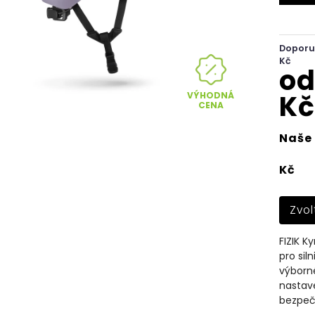
Doporu
Kč
o
Kč
VÝHODNÁ
CENA
Naše 
Kč
Zvol
FIZIK K
pro sil
výborné
nastave
bezpečn