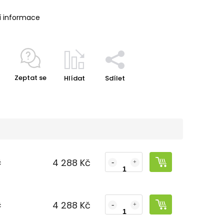
í informace
Zeptat se
Hlídat
Sdílet
4 288 Kč
č
4 288 Kč
č