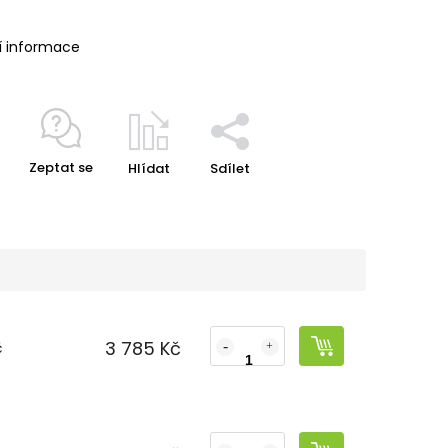
í informace
Zeptat se
Hlídat
Sdílet
3 785 Kč
č