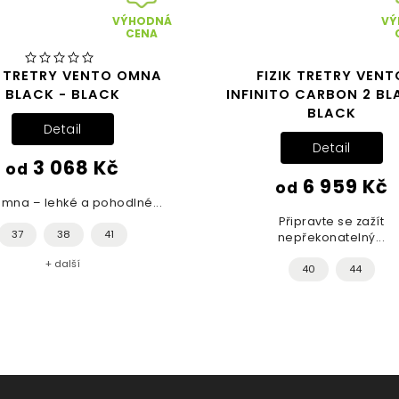
VÝHODNÁ
VÝ
CENA
K TRETRY VENTO OMNA
FIZIK TRETRY VENT
BLACK - BLACK
INFINITO CARBON 2 BL
BLACK
Detail
Detail
3 068 Kč
od
6 959 Kč
od
Omna – lehké a pohodlné...
Připravte se zažít
37
38
41
nepřekonatelný...
+ další
40
44