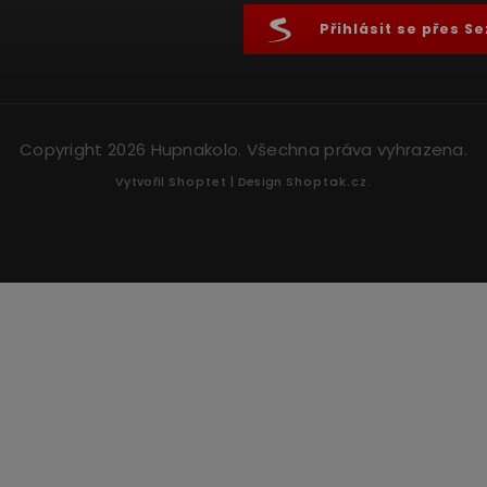
Přihlásit se přes 
Copyright 2026
Hupnakolo
. Všechna práva vyhrazena.
Vytvořil
Shoptet
| Design
Shoptak.cz.