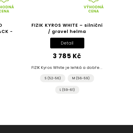
HODNÁ
VÝHODNÁ
CENA
CENA
O
FIZIK KYROS WHITE – silniční
ACK -
/ gravel helma
Detail
3 785 Kč
FIZIK Kyros White je lehká a dobře...
S (52-56)
M (56-59)
L (59-61)