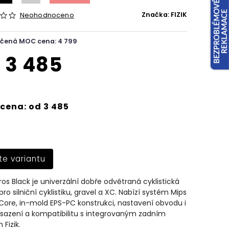
Značka:
FIZIK
Neohodnoceno
čená MOC cena: 4 799
d
3 485
cena: od 3 485
te variantu
yros Black je univerzální dobře odvětraná cyklistická
ro silniční cyklistiku, gravel a XC. Nabízí systém Mips
Core, in-mold EPS-PC konstrukci, nastavení obvodu i
sazení a kompatibilitu s integrovaným zadním
 Fizik.