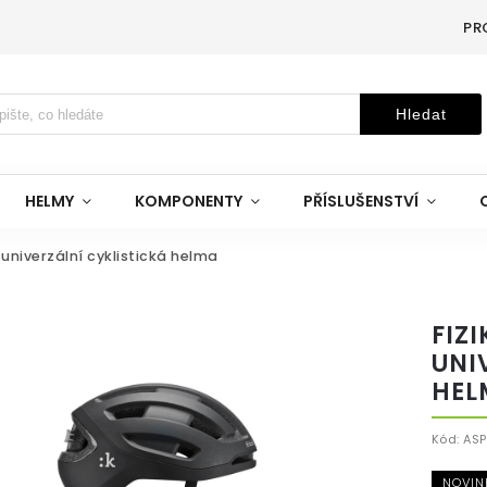
PR
Hledat
HELMY
KOMPONENTY
PŘÍSLUŠENSTVÍ
 univerzální cyklistická helma
FIZ
UNI
HEL
Kód:
AS
NOVIN