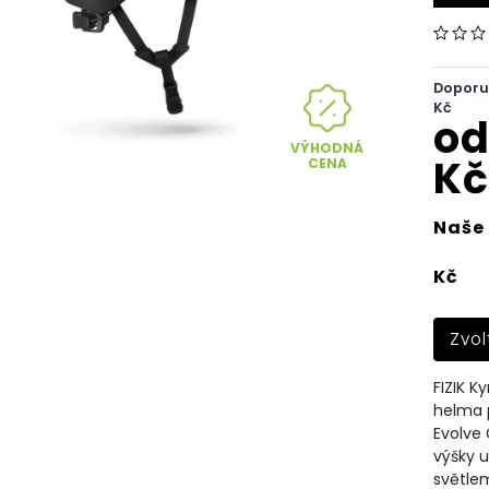
Doporu
Kč
o
VÝHODNÁ
Kč
CENA
Naše 
Kč
Zvol
FIZIK K
helma p
Evolve 
výšky u
světlem