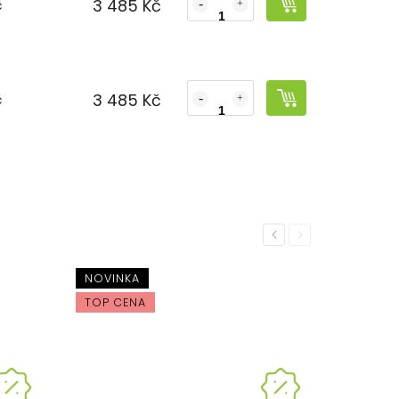
3 485 Kč
č
3 485 Kč
č
Previous
Next
NOVINKA
TOP CENA