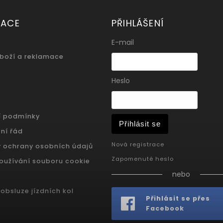
MACE
PŘIHLÁŠENÍ
E-mail
zboží a reklamace
Heslo
í podmínky
Přihlásit se
ní řád
Nová registrace
 ochrany osobních údajů
Zapomenuté heslo
oužívání souboru cookie
nebo
obsluze jízdních kol
Přihlásit se přes
Facebook