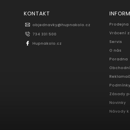
KONTAKT
INFOR
Prodejna
objednavky
@
hupnakolo.cz
Vrácení 
734 331 500
Servis
Hupnakolo.cz
O nás
Poradna
Obchodn
Reklamač
Podmínky
Zásady p
Novinky
Návody k 