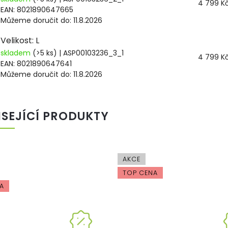
4 799 K
EAN:
8021890647665
Můžeme doručit do:
11.8.2026
Velikost: L
skladem
(>5 ks)
| ASP00103236_3_1
4 799 K
EAN:
8021890647641
Můžeme doručit do:
11.8.2026
ISEJÍCÍ PRODUKTY
AKCE
TOP CENA
A