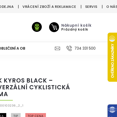
ODEJNA
VRÁCENÍ ZBOŽÍ A REKLAMACE
SERVIS
O NÁ
Nákupní košík
Prázdný košík
OBLEČENÍ A OBUV
VÝŽIVA
VÝPRODEJ %
734 331 500
TREN
IK KYROS BLACK –
VERZÁLNÍ CYKLISTICKÁ
MA
P00103236_2_1
KA
TIP
TOP CENA