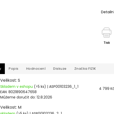
Detailn
Tisk
y
Popis
Hodnocení
Diskuze
Značka
FIZIK
Velikost: S
Skladem v eshopu
(>5 ks)
| ASP00103236_1_1
4 799 K
EAN:
8021890647658
Můžeme doručit do:
12.8.2026
Velikost: M
skladem
(>5 ks)
| ASP00103236_2_1