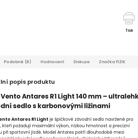
Tisk
Podobné (8)
Hodnocení
Diskuze
Značka
FIZIK
lní popis produktu
K Vento Antares R1 Light 140 mm – ultraleh
dní sedlo s karbonovými ližinami
Vento Antares R1 Light
je špičkové závodní sedlo navržené pro
y, kteří požadují maximální výkon, nízkou hmotnost a precizní
u při sportovní jízdě. Model Antares patří dlouhodobě mezi