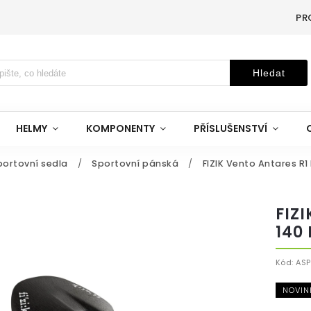
PR
Hledat
HELMY
KOMPONENTY
PŘÍSLUŠENSTVÍ
portovní sedla
/
Sportovní pánská
/
FIZIK Vento Antares R1 
FIZ
140
Kód:
ASP
NOVIN