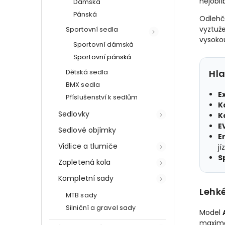
nejoblí
Dámská
Pánská
Odlehč
vyztuže
Sportovní sedla
vysoko
Sportovní dámská
Sportovní pánská
Hl
Dětská sedla
BMX sedla
E
Příslušenství k sedlům
K
Sedlovky
K
E
Sedlové objímky
E
Vidlice a tlumiče
jí
S
Zapletená kola
Kompletní sady
Lehk
MTB sady
Silniční a gravel sady
Model
maximál