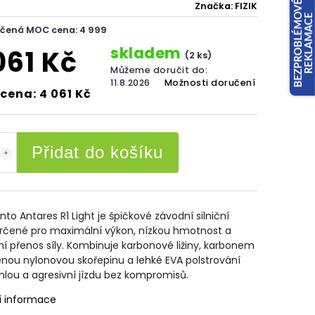
Značka:
FIZIK
čená MOC cena: 4 999
skladem
061 Kč
(2 ks)
Můžeme doručit do:
11.8.2026
Možnosti doručení
cena: 4 061 Kč
Přidat do košíku
ento Antares R1 Light je špičkové závodní silniční
určené pro maximální výkon, nízkou hmotnost a
ní přenos síly. Kombinuje karbonové ližiny, karbonem
nou nylonovou skořepinu a lehké EVA polstrování
hlou a agresivní jízdu bez kompromisů.
í informace