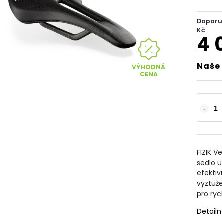
Doporu
Kč
4 
Naše 
VÝHODNÁ
CENA
FIZIK V
sedlo 
efektiv
vyztuže
pro ryc
Detailn