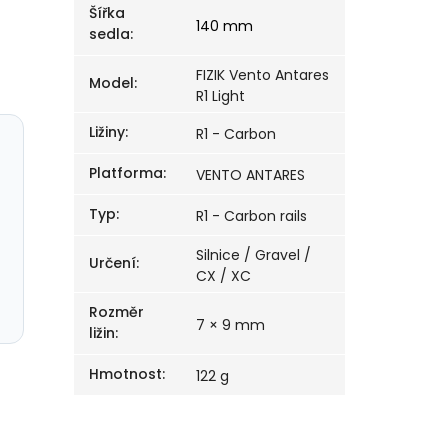
Šířka
140 mm
sedla
:
FIZIK Vento Antares
Model
:
R1 Light
Ližiny
:
R1 - Carbon
Platforma
:
VENTO ANTARES
Typ
:
R1 - Carbon rails
Silnice / Gravel /
Určení
:
CX / XC
Rozměr
7 × 9 mm
ližin
:
Hmotnost
:
122 g