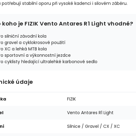
a potřebují stabilní oporu při vysoké kadenci i silovém záběru.
o koho je FIZIK Vento Antares R1 Light vhodné?
ro silniční závodní kola
ro gravel a cyklokrosové použití
ro XC a lehká MTB kola
ro sportovní a výkonnostní jezdce
ro cyklisty hledající ultralehké karbonové sedlo
nické údaje
čka
FIZIK
el
Vento Antares R1 Light
ní
Silnice / Gravel / CX / XC