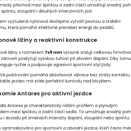
mický přechod mezi špičkou a zadní částí umožňují snadný po
printu, stoupání i dlouhých intenzivních jízd.
em vyztužená nylonová skořepina vytváří pevnou a stabilní
mu, která pomáhá efektivně přenášet energii do pedálů.
nové ližiny a reaktivní konstrukce
ové ližiny s rozměrem
7x9 mm
výrazně snižují celkovou hmotno
 zároveň poskytují vysokou tuhost při silovém šlapání. Díky tomu
eaguje rychle a podporuje agresivní sportovní styl jízdy.
EVA polstrování pomáhá absorbovat vibrace bez ztráty kontaktu 
takže jezdec má stále perfektní kontrolu nad bicyklem.
omie Antares pro aktivní jezdce
dla Antares je charakteristický nižším profilem a plynulým
dem mezi špičkou a zadní částí sedla. To umožňuje snadný poh
 i dozadu při změnách intenzity šlapání, stoupání nebo sprintu.
e optimalizováno pro sportovní a závodní jezdce, kteří často mě