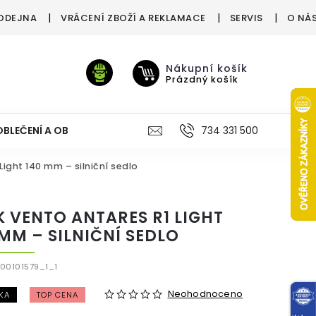
ODEJNA
VRÁCENÍ ZBOŽÍ A REKLAMACE
SERVIS
O NÁ
Nákupní košík
Prázdný košík
OBLEČENÍ A OBUV
VÝŽIVA
VÝPRODEJ %
734 331 500
TREN
Light 140 mm – silniční sedlo
IK VENTO ANTARES R1 LIGHT
 MM – SILNIČNÍ SEDLO
00101579_1_1
Neohodnoceno
KA
TOP CENA