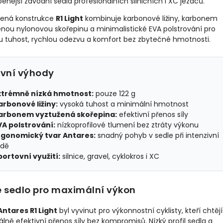
benější závodní sedla profesionálních silničních i XC jezdců.
ená konstrukce
R1 Light
kombinuje karbonové ližiny, karbonem
nou nylonovou skořepinu a minimalistické EVA polstrování pro
u tuhost, rychlou odezvu a komfort bez zbytečné hmotnosti.
avní výhody
xtrémně nízká hmotnost:
pouze 122 g
arbonové ližiny:
vysoká tuhost a minimální hmotnost
arbonem vyztužená skořepina:
efektivní přenos síly
VA polstrování:
nízkoprofilové tlumení bez ztráty výkonu
rgonomický tvar Antares:
snadný pohyb v sedle při intenzivní
zdě
portovní využití:
silnice, gravel, cyklokros i XC
é sedlo pro maximální výkon
Antares R1 Light
byl vyvinut pro výkonnostní cyklisty, kteří chtějí
ně efektivní přenos síly bez kompromisů. Nízký profil sedla a