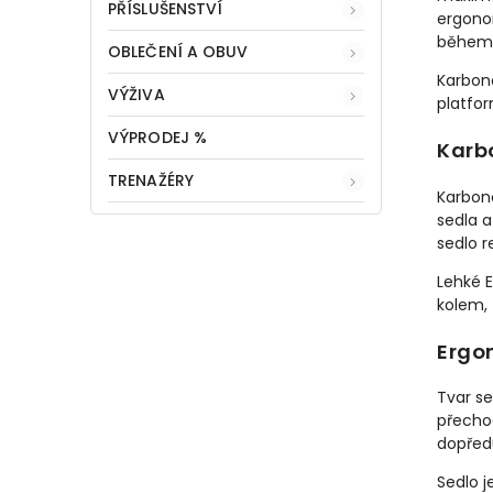
PŘÍSLUŠENSTVÍ
ergono
během s
OBLEČENÍ A OBUV
Karbon
VÝŽIVA
platfor
VÝPRODEJ %
Karbo
TRENAŽÉRY
Karbon
sedla a
sedlo r
Lehké 
kolem, 
Ergon
Tvar se
přecho
dopředu
Sedlo j