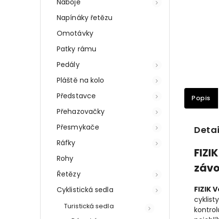
Náboje
Napínáky řetězu
Omotávky
Patky rámu
Pedály
Pláště na kolo
Představce
Popis
Přehazovačky
Přesmykače
Detai
Ráfky
FIZI
Rohy
závo
Řetězy
FIZIK 
Cyklistická sedla
cyklist
Turistická sedla
kontrol