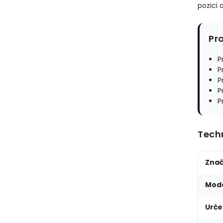
pozici 
Pr
P
P
P
P
P
Tech
Zna
Mod
Urče