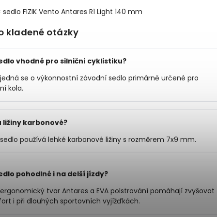
× sedlo FIZIK Vento Antares R1 Light 140 mm
o kladené otázky
edlo vhodné pro silniční cyklistiku?
 jedná se o výkonnostní závodní sedlo primárně určené pro
ční kola.
 ližiny karbonové?
 sedlo používá lehké karbonové ližiny s rozměrem 7x9 mm.
edlo pohodlné i na delší jízdy?
 ergonomický tvar Antares a EVA polstrování pomáhají zvyšovat
ort i při dlouhých sportovních vyjížďkách.