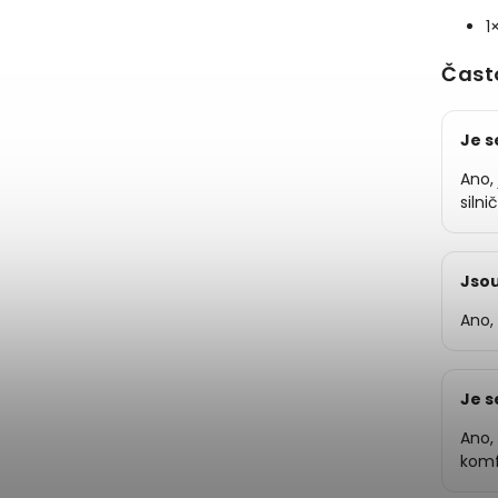
1
Čast
Je s
Ano,
silni
Jsou
Ano,
Je s
Ano,
komf