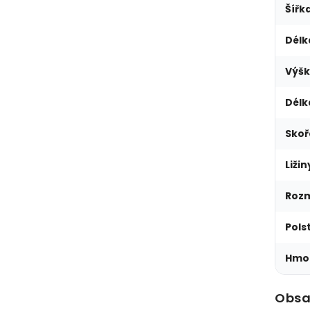
Šířk
Délk
Výšk
Délk
Skoř
Ližin
Rozm
Pols
Hmo
Obsa