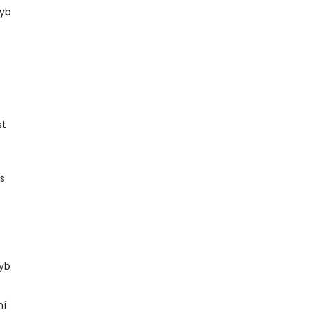
hyb
st
s
yb
ní