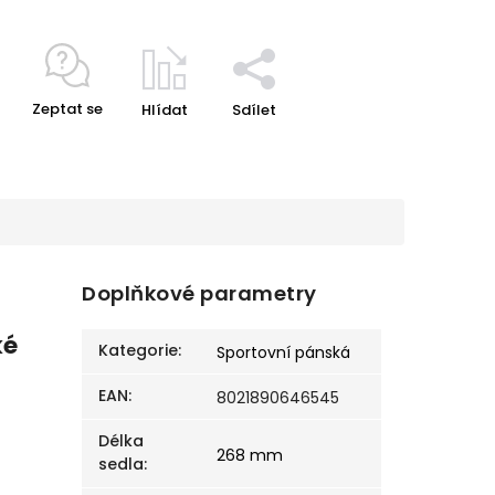
Zeptat se
Hlídat
Sdílet
Doplňkové parametry
ké
Kategorie
:
Sportovní pánská
EAN
:
8021890646545
Délka
268 mm
sedla
: