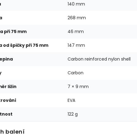
a
140 mm
a
268 mm
a při 75 mm
46 mm
a od špičky při 75 mm
147 mm
epina
Carbon reinforced nylon shell
y
Carbon
ěr ližin
7 × 9 mm
trování
EVA
tnost
122 g
h balení