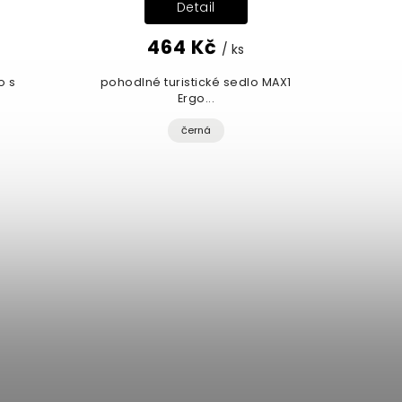
Detail
464 Kč
/ ks
o s
pohodlné turistické sedlo MAX1
Ergo...
černá