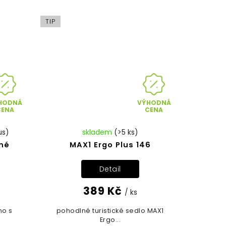
TIP
HODNÁ
VÝHODNÁ
CENA
CENA
us)
skladem
(>5 ks)
rné
MAX1 Ergo Plus 146
Detail
389 Kč
/ ks
no s
pohodlné turistické sedlo MAX1
Ergo...