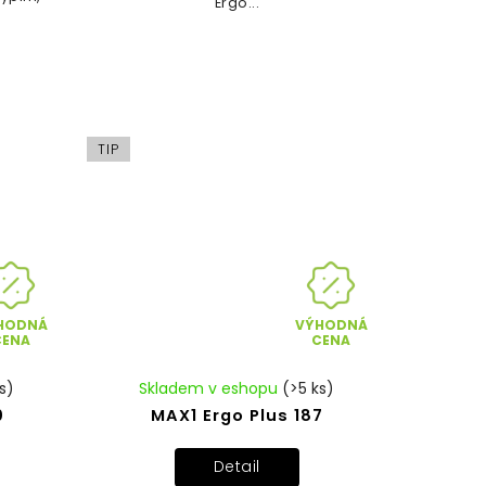
Ergo...
TIP
HODNÁ
VÝHODNÁ
CENA
CENA
s)
Skladem v eshopu
(>5 ks)
0
MAX1 Ergo Plus 187
Detail