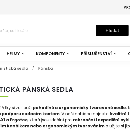
PR
Hledat
HELMY
KOMPONENTY
PŘÍSLUŠENSTVÍ
ristická sedla
/
Pánská
TICKÁ PÁNSKÁ SEDLA
ížďky si zaslouží
pohodlné a ergonomicky tvarované sedlo
, 
u podporu sedacím kostem
. V naší nabídce najdete
kvalitní 
AX1 a Ergotec
, která jsou ideální pro
rekreační i expediční cykl
ním kanálkem nebo ergonomickým tvarováním
a užijte si jí