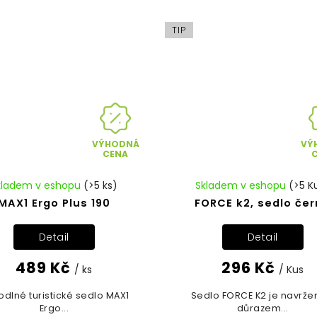
TIP
VÝHODNÁ
VÝ
CENA
kladem v eshopu
(>5 ks)
Skladem v eshopu
(>5 K
MAX1 Ergo Plus 190
FORCE k2, sedlo če
Detail
Detail
489 Kč
296 Kč
/ ks
/ Kus
dlné turistické sedlo MAX1
Sedlo FORCE K2 je navrže
Ergo...
důrazem...