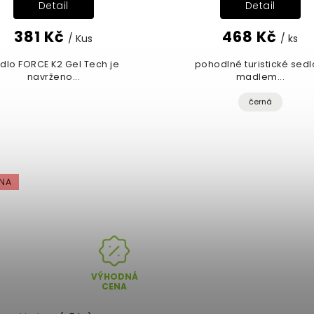
Detail
Detail
381 Kč
468 Kč
/ Kus
/ ks
dlo FORCE K2 Gel Tech je
pohodlné turistické sedl
navrženo...
madlem...
černá
NA
VÝHODNÁ
CENA