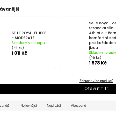
ávanější
Selle Royal Lo
Stracciatella
SELLE ROYAL ELLIPSE
Athletic – čern
- MODERATE
komfortní sed
Skladem v eshopu
pro každoden
(>5 ks)
jízdu
1 011 Kč
Skladem v esh
(>5 ks)
1 578 Kč
Zobrazit více produktů
Otevřít filtr
vanější
Nejlevnější
Nejdražší
Abecedně