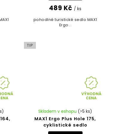
489 Kč
/ ks
 MAX1
pohodlné turistické sedlo MAX1
Ergo...
TIP
HODNÁ
VÝHODNÁ
CENA
CENA
s)
Skladem v eshopu
(>5 ks)
164,
MAX1 Ergo Plus Hole 175,
cyklistické sedlo