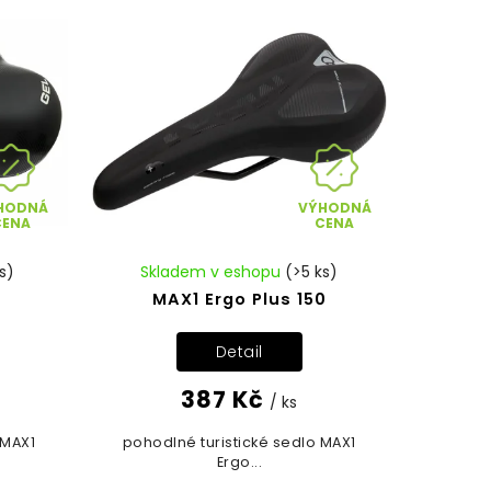
HODNÁ
VÝHODNÁ
CENA
CENA
s)
Skladem v eshopu
(>5 ks)
MAX1 Ergo Plus 150
Detail
387 Kč
/ ks
 MAX1
pohodlné turistické sedlo MAX1
Ergo...