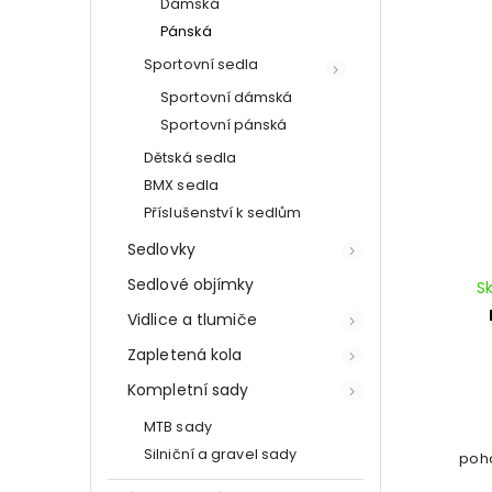
Dámská
Pánská
Sportovní sedla
Sportovní dámská
Sportovní pánská
Dětská sedla
BMX sedla
Příslušenství k sedlům
Sedlovky
Sedlové objímky
S
Vidlice a tlumiče
Zapletená kola
Kompletní sady
MTB sady
Silniční a gravel sady
poho