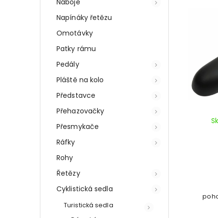
Náboje
Napínáky řetězu
Omotávky
Patky rámu
Pedály
Pláště na kolo
Představce
Přehazovačky
S
Přesmykače
Ráfky
Rohy
Řetězy
Cyklistická sedla
poho
Turistická sedla