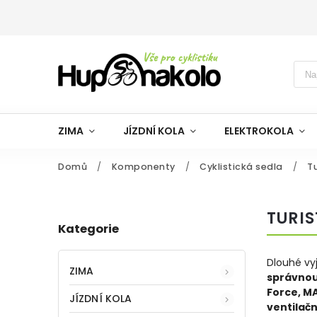
ZIMA
JÍZDNÍ KOLA
ELEKTROKOLA
Domů
/
Komponenty
/
Cyklistická sedla
/
Tu
TURIS
Kategorie
Dlouhé vyj
ZIMA
správno
Force, M
JÍZDNÍ KOLA
ventilač