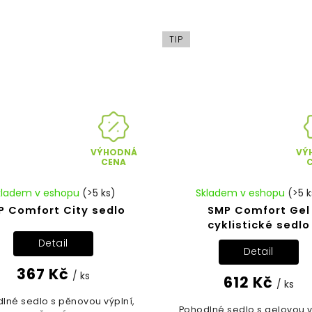
TIP
VÝHODNÁ
VÝ
CENA
kladem v eshopu
(>5 ks)
Skladem v eshopu
(>5 k
P Comfort City sedlo
SMP Comfort Gel
cyklistické sedlo
Detail
Detail
367 Kč
/ ks
612 Kč
/ ks
lné sedlo s pěnovou výplní,
Pohodlné sedlo s gelovou v