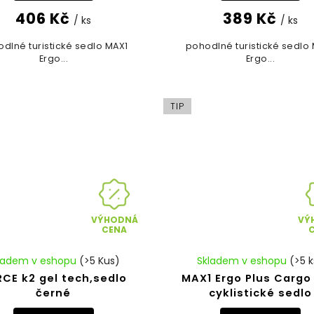
406 Kč
389 Kč
/ ks
/ ks
dlné turistické sedlo MAX1
pohodlné turistické sedlo
Ergo...
Ergo...
TIP
VÝHODNÁ
VÝ
CENA
ladem v eshopu
(>5 Kus)
Skladem v eshopu
(>5 k
CE k2 gel tech,sedlo
MAX1 Ergo Plus Cargo 
černé
cyklistické sedlo