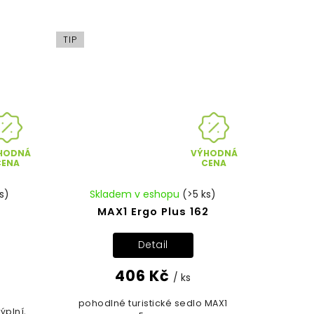
TIP
HODNÁ
VÝHODNÁ
CENA
CENA
s)
Skladem v eshopu
(>5 ks)
MAX1 Ergo Plus 162
Detail
406 Kč
/ ks
pohodlné turistické sedlo MAX1
ýplní,