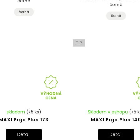
černé
černé
černá
černá
TIP
VÝHODNÁ
VÝ
CENA
skladem
(>5 ks)
Skladem v eshopu
(>5 k
MAX1 Ergo Plus 173
MAX1 Ergo Plus 14
Detail
Detail