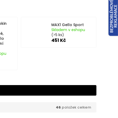
okin
MAX1 Gello Sport
Skladem v eshopu
é,
(>5 ks)
lo
451 Kč
ní
opu
46
položek celkem