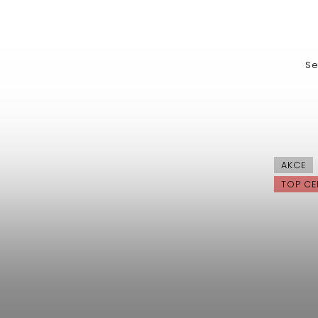
Se
AKCE
TOP CE