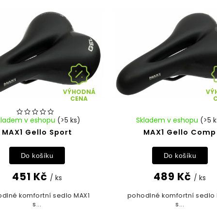
VÝHODNÁ
VÝ
CENA
kladem v eshopu
(>5 ks)
Skladem v eshopu
(>5 k
MAX1 Gello Sport
MAX1 Gello Comp
Do košíku
Do košíku
451 Kč
489 Kč
/ ks
/ ks
dlné komfortní sedlo MAX1
pohodlné komfortní sedlo
s...
s...