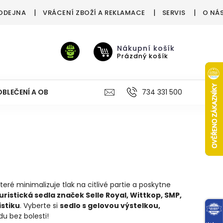
ODEJNA
VRÁCENÍ ZBOŽÍ A REKLAMACE
SERVIS
O NÁ
Nákupní košík
Prázdný košík
OBLEČENÍ A OBUV
VÝŽIVA
VÝPRODEJ %
734 331 500
TREN
které minimalizuje tlak na citlivé partie a poskytne
turistická sedla značek Selle Royal, Wittkop, SMP,
istiku
. Vyberte si
sedlo s gelovou výstelkou,
zdu bez bolesti!