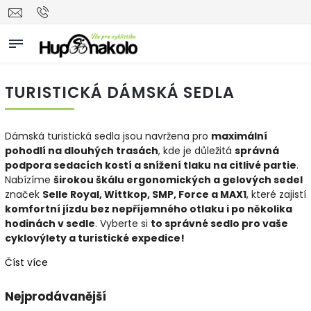
TURISTICKÁ DÁMSKÁ SEDLA
Dámská turistická sedla jsou navržena pro
maximální
pohodlí na dlouhých trasách
, kde je důležitá
správná
podpora sedacích kostí a snížení tlaku na citlivé partie
.
Nabízíme
širokou škálu ergonomických a gelových sedel
značek
Selle Royal, Wittkop, SMP, Force a MAX1
, které zajistí
komfortní jízdu bez nepříjemného otlaku i po několika
hodinách v sedle
. Vyberte si
to správné sedlo pro vaše
cyklovýlety a turistické expedice!
Číst více
Nejprodávanější