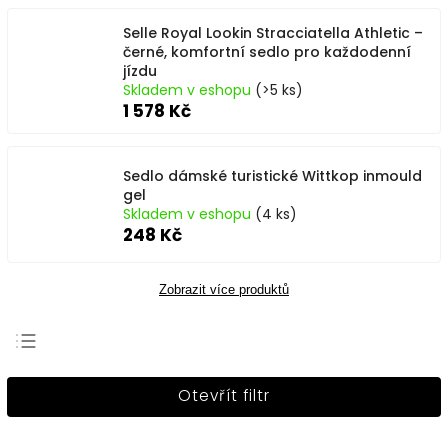
Selle Royal Lookin Stracciatella Athletic –
černé, komfortní sedlo pro každodenní
jízdu
Skladem v eshopu
(>5 ks)
1 578 Kč
Sedlo dámské turistické Wittkop inmould
gel
Skladem v eshopu
(4 ks)
248 Kč
Zobrazit více produktů
Nejprodávanější
Otevřít filtr
Nejlevnější
Nejdražší