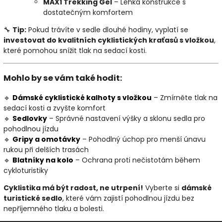
MAX1 Trekking Gel
– Lehká konstrukce s
dostatečným komfortem
🔧
Tip:
Pokud trávíte v sedle dlouhé hodiny, vyplatí se
investovat do kvalitních cyklistických kraťasů s vložkou
,
které pomohou snížit tlak na sedací kosti.
Mohlo by se vám také hodit:
🔹
Dámské
cyklistické
kalhoty
s
vložkou
– Zmírněte tlak na
sedací kosti a zvyšte komfort
🔹
Sedlovky
– Správné nastavení výšky a sklonu sedla pro
pohodlnou jízdu
🔹
Gripy
a
omotávky
– Pohodlný úchop pro menší únavu
rukou při delších trasách
🔹
Blatníky
na
kolo
– Ochrana proti nečistotám během
cykloturistiky
Cyklistika má být radost, ne utrpení!
Vyberte si
dámské
turistické sedlo
, které vám zajistí pohodlnou jízdu bez
nepříjemného tlaku a bolesti.