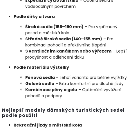
Expediční cykloturistika
– Odolná sedla s
voděodolným povrchem
Podle šířky a tvaru
Široká sedla (155–190 mm)
– Pro vzpřímený
posed a městská kola
Středně široká sedla (140–155 mm)
– Pro
kombinaci pohodlí a efektivního šlapání
S ventilačním kanálkem nebo výřezem
– Lepší
prodyšnost a odlehčení tlaku
Podle materiálu výstelky
Pěnová sedla
– Lehčí varianta pro běžné vyjížďky
Gelová sedla
– Extra komfortní pro dlouhé jízdy
Kombinace pěny a gelu
– Optimální vyvážení
pohodlí a podpory
Nejlepší modely dámských turistických sedel
podle použití
Rekreační jízdy a městská kola