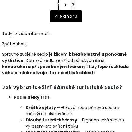
1
3
Nahoru
Tady je více informací...
Zpět nahoru
Správně zvolené sedlo je klíčem k
bezbolestné a pohodlné
cyklistice
. Dámská sedla se liší od pánských
širší
konstrukcí a přizpůsobeným tvarem
, který
lépe rozkládá
váhu a minimalizuje tlak na citlivé oblasti
.
Jak vybrat ideální dámské turistické sedlo?
Podle délky tras
Krátké výlety
– Gelová nebo pěnová sedla s
měkkým polstrováním
Dlouhé turistické trasy
– Ergonomická sedla s
výřezem pro snížení tlaku