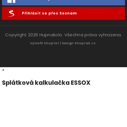
Přihlásit se přes Seznam
Copyright 2026
Hupnakolo
. Všechna práva vyhrazena.
Vytvořil
Shoptet
| Design
Shoptak.cz.
×
Splátková kalkulačka ESSOX