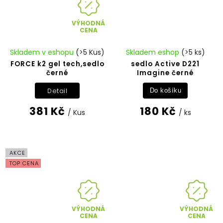
VÝHODNÁ
CENA
Skladem v eshopu
(>5 Kus)
Skladem eshop
(>5 ks)
FORCE k2 gel tech,sedlo
sedlo Active D221
černé
Imagine černé
Detail
Do košíku
381 Kč
180 Kč
/ Kus
/ ks
AKCE
TOP CENA
VÝHODNÁ
VÝHODNÁ
CENA
CENA