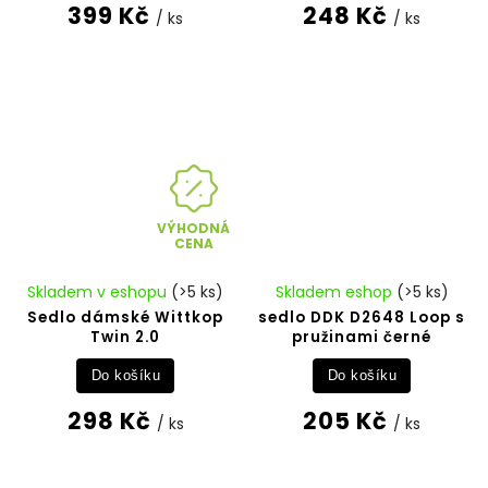
399 Kč
248 Kč
/ ks
/ ks
VÝHODNÁ
CENA
Skladem v eshopu
(>5 ks)
Skladem eshop
(>5 ks)
Sedlo dámské Wittkop
sedlo DDK D2648 Loop s
Twin 2.0
pružinami černé
Do košíku
Do košíku
298 Kč
205 Kč
/ ks
/ ks