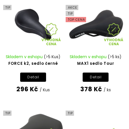
Abecedně
TIP
AKCE
TIP
TOP CENA
VÝHODNÁ
VÝHODNÁ
CENA
CENA
Skladem v eshopu
(>5 Kus)
Skladem v eshopu
(>5 ks)
FORCE k2, sedlo černé
MAX1 sedlo Tour
Detail
Detail
296 Kč
378 Kč
/ Kus
/ ks
TIP
TIP