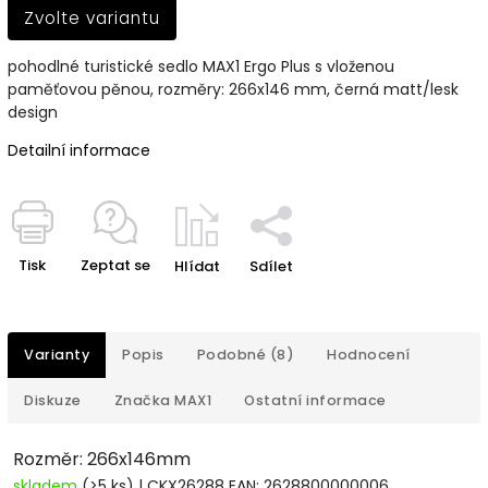
Zvolte variantu
pohodlné turistické sedlo MAX1 Ergo Plus s vloženou
paměťovou pěnou, rozměry: 266x146 mm, černá matt/lesk
design
Detailní informace
Tisk
Zeptat se
Hlídat
Sdílet
Varianty
Popis
Podobné (8)
Hodnocení
Diskuze
Značka
MAX1
Ostatní informace
Rozměr: 266x146mm
skladem
(>5 ks)
| CKX26288
EAN:
2628800000006