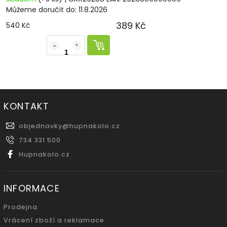
Můžeme doručit do:
11.8.2026
389 Kč
540 Kč
KONTAKT
objednavky
@
hupnakolo.cz
734 331 500
Hupnakolo.cz
INFORMACE
Prodejna
Vrácení zboží a reklamace