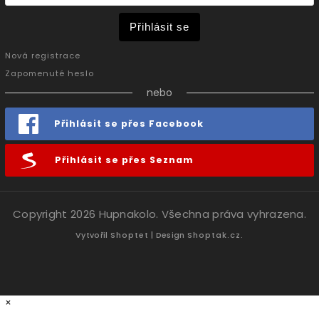
Přihlásit se
Nová registrace
Zapomenuté heslo
nebo
Přihlásit se přes Facebook
Přihlásit se přes Seznam
Copyright 2026
Hupnakolo
. Všechna práva vyhrazena.
Vytvořil
Shoptet
| Design
Shoptak.cz.
×