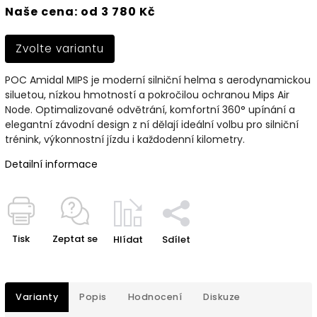
Naše cena: od 3 780 Kč
Zvolte variantu
POC Amidal MIPS je moderní silniční helma s aerodynamickou
siluetou, nízkou hmotností a pokročilou ochranou Mips Air
Node. Optimalizované odvětrání, komfortní 360° upínání a
elegantní závodní design z ní dělají ideální volbu pro silniční
trénink, výkonnostní jízdu i každodenní kilometry.
Detailní informace
Tisk
Zeptat se
Hlídat
Sdílet
Varianty
Popis
Hodnocení
Diskuze