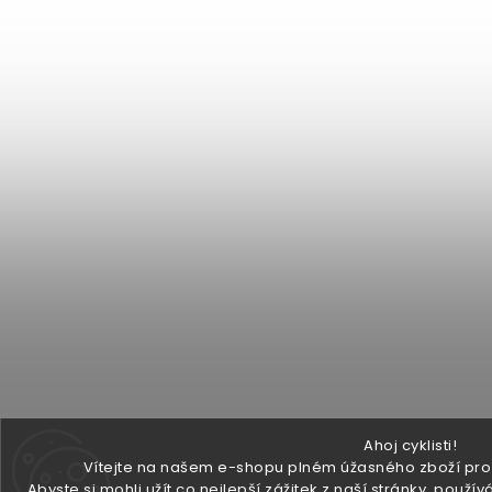
Ahoj cyklisti!
Vítejte na našem e-shopu plném úžasného zboží pro v
Abyste si mohli užít co nejlepší zážitek z naší stránky, pou