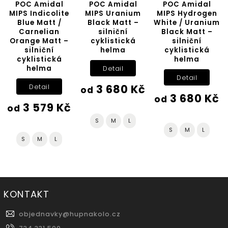
POC Amidal
POC Amidal
POC Amidal
MIPS Indicolite
MIPS Uranium
MIPS Hydrogen
Blue Matt /
Black Matt –
White / Uranium
Carnelian
silniční
Black Matt –
Orange Matt –
cyklistická
silniční
silniční
helma
cyklistická
cyklistická
helma
helma
Detail
Detail
3 680 Kč
Detail
od
3 680 Kč
od
3 579 Kč
od
S
M
L
S
M
L
S
M
L
KONTAKT
objednavky
@
hupnakolo.cz