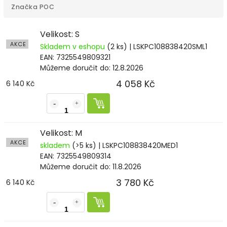
Značka
POC
Velikost: S
AKCE
Skladem v eshopu
(2 ks)
| LSKPC108838420SML1
EAN:
7325549809321
Můžeme doručit do:
12.8.2026
4 058 Kč
6 140 Kč
Velikost: M
AKCE
skladem
(>5 ks)
| LSKPC108838420MED1
EAN:
7325549809314
Můžeme doručit do:
11.8.2026
3 780 Kč
6 140 Kč