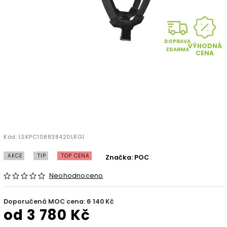
DOPRAVA
VÝHODNÁ
ZDARMA
CENA
Kód:
LSKPC108838420LRG1
AKCE
TIP
TOP CENA
Značka:
POC
Neohodnoceno
Doporučená MOC cena: 6 140 Kč
od
3 780 Kč