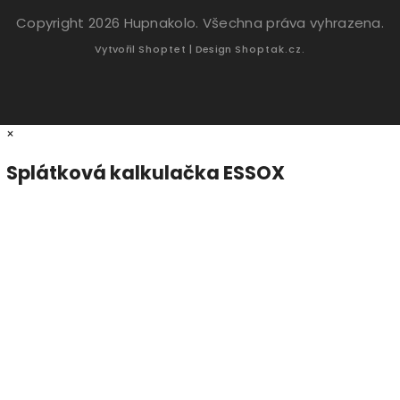
Copyright 2026
Hupnakolo
. Všechna práva vyhrazena.
Vytvořil
Shoptet
| Design
Shoptak.cz.
×
Splátková kalkulačka ESSOX