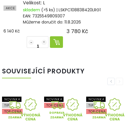
Velikost: L
AKCE
skladem
(>5 ks)
| LSKPC108838420LRG1
EAN:
7325549809307
Můžeme doručit do:
11.8.2026
3 780 Kč
6 140 Kč
SOUVISEJÍCÍ PRODUKTY
Previous
Next
NOVINKA
NOVINKA
NOVINKA
TIP
TOP CENA
TIP
TOP CENA
TOP CENA
DOPRAVA
DOPRAVA
DOPRAVA
VÝHODNÁ
VÝHODNÁ
VÝHODNÁ
ZDARMA
ZDARMA
ZDARMA
CENA
CENA
CENA