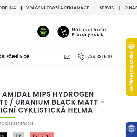
ODEJNA
VRÁCENÍ ZBOŽÍ A REKLAMACE
SERVIS
O NÁ
Nákupní košík
Prázdný košík
OBLEČENÍ A OBUV
VÝŽIVA
VÝPRODEJ %
734 331 500
TREN
 AMIDAL MIPS HYDROGEN
TE / URANIUM BLACK MATT –
NIČNÍ CYKLISTICKÁ HELMA
PC108838347MED1
KA
TIP
TOP CENA