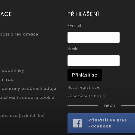
MACE
PŘIHLÁŠENÍ
E-mail
zboží a reklamace
Heslo
í podmínky
Přihlásit se
ní řád
Nová registrace
 ochrany osobních údajů
Zapomenuté heslo
oužívání souboru cookie
nebo
obsluze jízdních kol
Přihlásit se přes
Facebook