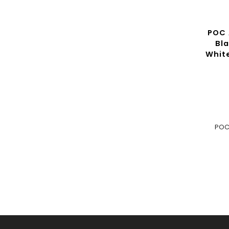
CENA
ZDARMA
POC Amidal MIPS Indicolite
POC 
Blue Matt / Carnelian
Bl
Orange Matt – silniční
White
cyklistická helma
Detail
3 579 Kč
od
POC Amidal MIPS je moderní
POC
silniční...
S
M
L