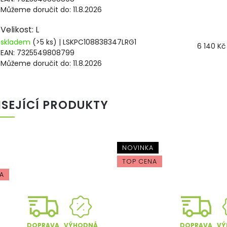
Můžeme doručit do:
11.8.2026
Velikost: L
skladem
(>5 ks)
| LSKPC108838347LRG1
6 140 Kč
EAN:
7325549808799
Můžeme doručit do:
11.8.2026
ISEJÍCÍ PRODUKTY
NOVINKA
TOP CENA
A
VÝHODNÁ
VÝ
DOPRAVA
DOPRAVA