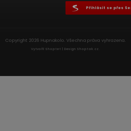
Přihlásit se přes 
Copyright 2026
Hupnakolo
. Všechna práva vyhrazena.
Vytvořil
Shoptet
| Design
Shoptak.cz.