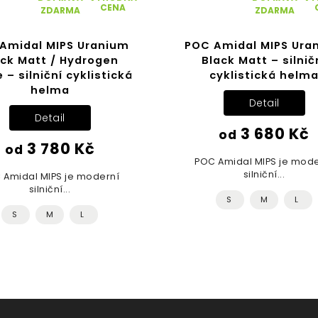
CENA
ZDARMA
ZDARMA
Amidal MIPS Uranium
POC Amidal MIPS Ura
ack Matt / Hydrogen
Black Matt – silnič
 – silniční cyklistická
cyklistická helm
helma
Detail
Detail
3 680 Kč
od
3 780 Kč
od
POC Amidal MIPS je mode
silniční...
 Amidal MIPS je moderní
silniční...
S
M
L
S
M
L