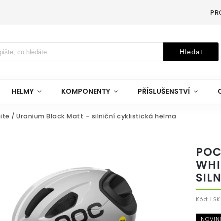
PR
Hledat
HELMY
KOMPONENTY
PŘÍSLUŠENSTVÍ
e / Uranium Black Matt – silniční cyklistická helma
POC
WHI
SIL
Kód:
LSK
NOVIN