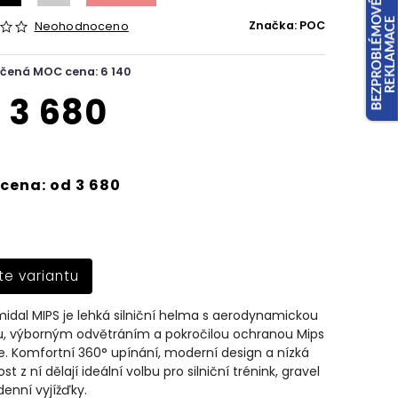
Značka:
POC
Neohodnoceno
čená MOC cena: 6 140
d
3 680
cena: od 3 680
te variantu
dal MIPS je lehká silniční helma s aerodynamickou
ou, výborným odvětráním a pokročilou ochranou Mips
e. Komfortní 360° upínání, moderní design a nízká
t z ní dělají ideální volbu pro silniční trénink, gravel
denní vyjížďky.