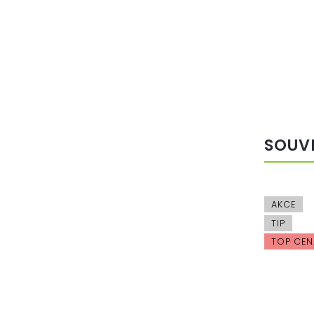
SOUV
NOVINKA
AKCE
TIP
TIP
TOP CENA
TOP CEN
VÝHODNÁ
DOPRAVA