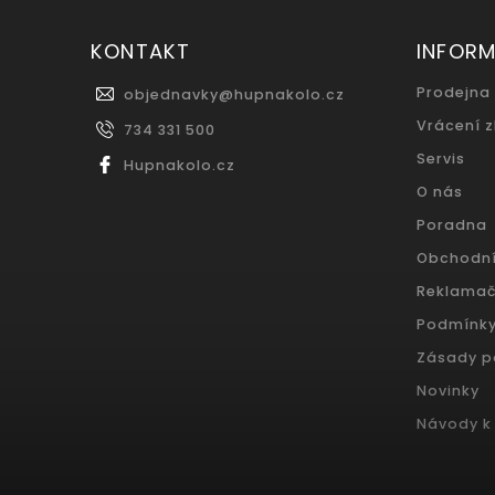
KONTAKT
INFOR
Prodejna
objednavky
@
hupnakolo.cz
Vrácení 
734 331 500
Servis
Hupnakolo.cz
O nás
Poradna
Obchodn
Reklamač
Podmínky
Zásady p
Novinky
Návody k 