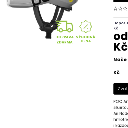
Doporu
Kč
o
VÝHODNÁ
DOPRAVA
CENA
Kč
ZDARMA
Naše 
Kč
Zvol
POC Ami
siluet
Air Nod
hmotnos
i každo