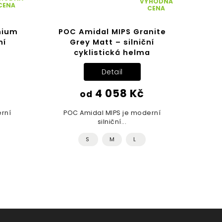
VÝHODNÁ
CENA
CENA
nium
POC Amidal MIPS Granite
POC
ní
Grey Matt – silniční
Ma
a
cyklistická helma
Detail
4 058 Kč
od
POC A
rní
POC Amidal MIPS je moderní
silniční...
S
M
L