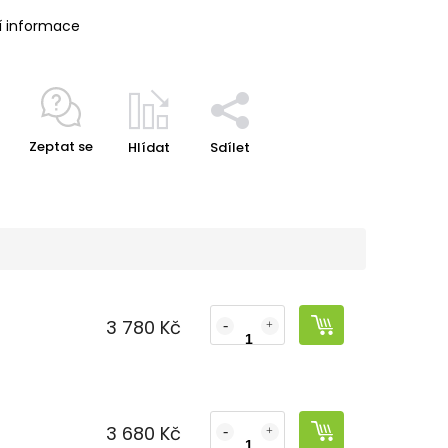
í informace
Zeptat se
Hlídat
Sdílet
3 780 Kč
3 680 Kč