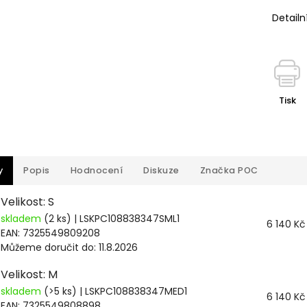
Detailn
Tisk
y
Popis
Hodnocení
Diskuze
Značka
POC
Velikost: S
skladem
(2 ks)
| LSKPC108838347SML1
6 140 Kč
EAN:
7325549809208
Můžeme doručit do:
11.8.2026
Velikost: M
skladem
(>5 ks)
| LSKPC108838347MED1
6 140 Kč
EAN:
7325549808898