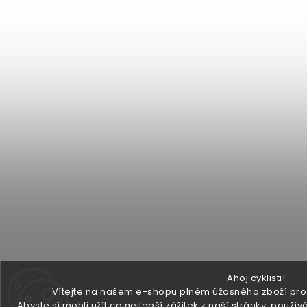
Ahoj cyklisti!
Vítejte na našem e-shopu plném úžasného zboží pro v
Abyste si mohli užít co nejlepší zážitek z naší stránky, pou