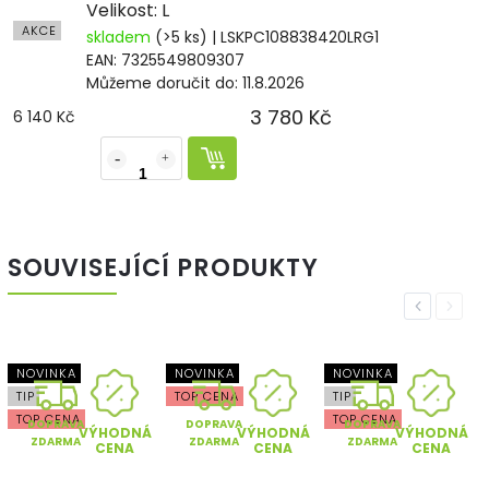
Velikost: L
AKCE
skladem
(>5 ks)
| LSKPC108838420LRG1
EAN:
7325549809307
Můžeme doručit do:
11.8.2026
3 780 Kč
6 140 Kč
SOUVISEJÍCÍ PRODUKTY
Previous
Next
NOVINKA
NOVINKA
NOVINKA
TIP
TOP CENA
TIP
TOP CENA
TOP CENA
DOPRAVA
DOPRAVA
DOPRAVA
VÝHODNÁ
VÝHODNÁ
VÝHODNÁ
ZDARMA
ZDARMA
ZDARMA
CENA
CENA
CENA