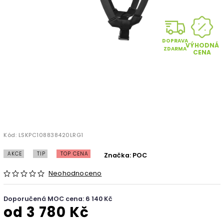
DOPRAVA
VÝHODNÁ
ZDARMA
CENA
Kód:
LSKPC108838420LRG1
AKCE
TIP
TOP CENA
Značka:
POC
Neohodnoceno
Doporučená MOC cena: 6 140 Kč
od
3 780 Kč