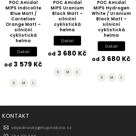
POC Amidal
POC Amidal
POC Amidal
MIPS Indicolite
MIPS Uranium
MIPS Hydrogen
Blue Matt /
Black Matt –
White / Uranium
Carnelian
silniční
Black Matt –
Orange Matt –
cyklistická
silniční
silniční
helma
cyklistická
cyklistická
helma
helma
Detail
Detail
3 680 Kč
Detail
od
3 680 Kč
od
3 579 Kč
od
S
M
L
S
M
L
S
M
L
KONTAKT
objednavky
@
hupnakolo.cz