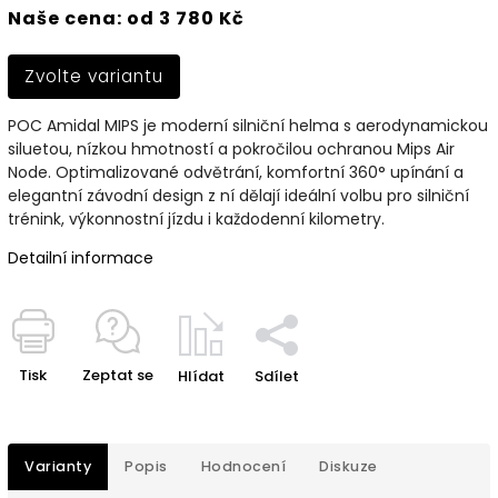
Naše cena: od 3 780 Kč
Zvolte variantu
POC Amidal MIPS je moderní silniční helma s aerodynamickou
siluetou, nízkou hmotností a pokročilou ochranou Mips Air
Node. Optimalizované odvětrání, komfortní 360° upínání a
elegantní závodní design z ní dělají ideální volbu pro silniční
trénink, výkonnostní jízdu i každodenní kilometry.
Detailní informace
Tisk
Zeptat se
Hlídat
Sdílet
Varianty
Popis
Hodnocení
Diskuze