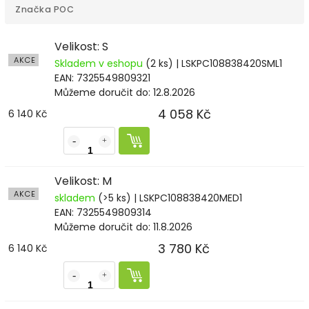
Značka
POC
Velikost: S
AKCE
Skladem v eshopu
(2 ks)
| LSKPC108838420SML1
EAN:
7325549809321
Můžeme doručit do:
12.8.2026
4 058 Kč
6 140 Kč
Velikost: M
AKCE
skladem
(>5 ks)
| LSKPC108838420MED1
EAN:
7325549809314
Můžeme doručit do:
11.8.2026
3 780 Kč
6 140 Kč