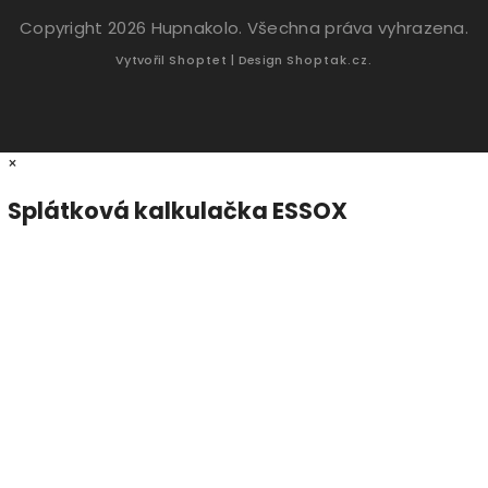
Copyright 2026
Hupnakolo
. Všechna práva vyhrazena.
Vytvořil
Shoptet
| Design
Shoptak.cz.
×
Splátková kalkulačka ESSOX