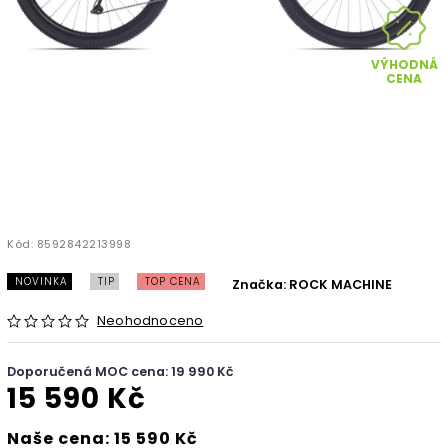
VÝHODNÁ
CENA
Kód:
8592842213998
NOVINKA
TIP
TOP CENA
Značka:
ROCK MACHINE
Neohodnoceno
Doporučená MOC cena: 19 990 Kč
15 590 Kč
Naše cena: 15 590 Kč