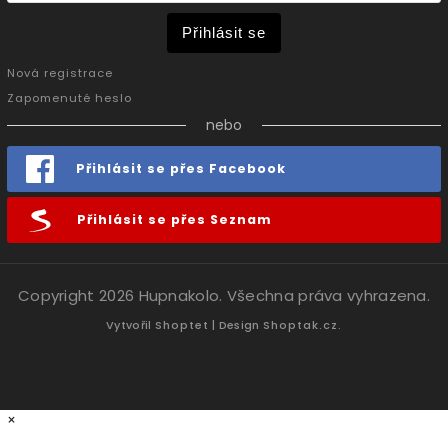
Přihlásit se
Nová registrace
Zapomenuté heslo
nebo
Přihlásit se přes Facebook
Přihlásit se přes Seznam
Copyright 2026
Hupnakolo
. Všechna práva vyhrazena.
Vytvořil
Shoptet
| Design
Shoptak.cz.
×