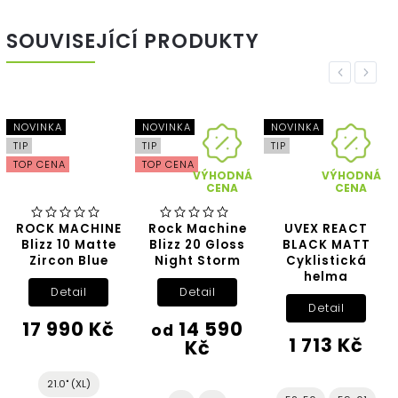
SOUVISEJÍCÍ PRODUKTY
Previous
Next
NOVINKA
NOVINKA
NOVINKA
TIP
TIP
TIP
TOP CENA
TOP CENA
VÝHODNÁ
VÝHODNÁ
CENA
CENA
ROCK MACHINE
Rock Machine
UVEX REACT
Blizz 10 Matte
Blizz 20 Gloss
BLACK MATT
Zircon Blue
Night Storm
Cyklistická
helma
Detail
Detail
Detail
17 990 Kč
14 590
od
1 713 Kč
Kč
21.0" (XL)