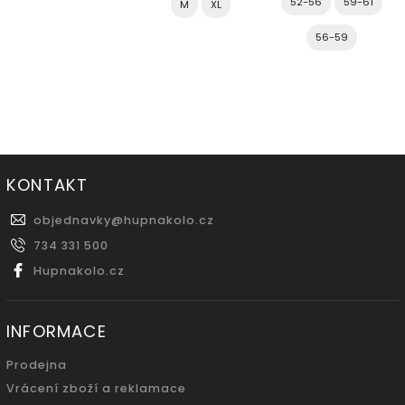
52-56
59-61
M
XL
56-59
KONTAKT
objednavky
@
hupnakolo.cz
734 331 500
Hupnakolo.cz
INFORMACE
Prodejna
Vrácení zboží a reklamace