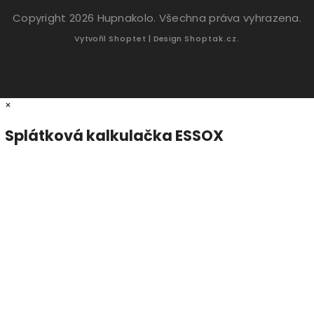
Copyright 2026
Hupnakolo
. Všechna práva vyhrazena.
Vytvořil
Shoptet
| Design
Shoptak.cz.
×
Splátková kalkulačka ESSOX