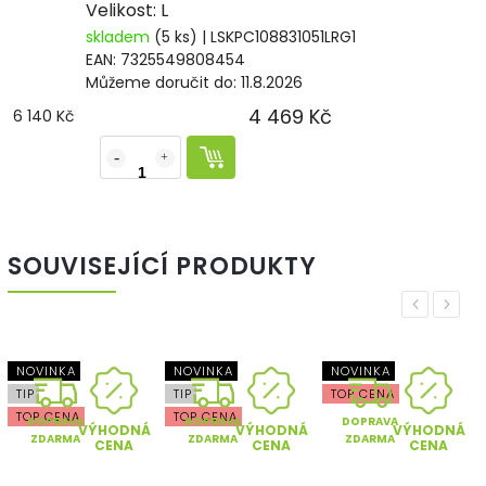
Velikost: L
skladem
(5 ks)
| LSKPC108831051LRG1
EAN:
7325549808454
Můžeme doručit do:
11.8.2026
4 469 Kč
6 140 Kč
SOUVISEJÍCÍ PRODUKTY
Previous
Next
NOVINKA
NOVINKA
NOVINKA
N
TIP
TIP
TOP CENA
T
TOP CENA
TOP CENA
DOPRAVA
DOPRAVA
DOPRAVA
VÝHODNÁ
VÝHODNÁ
VÝHODNÁ
ZDARMA
ZDARMA
ZDARMA
CENA
CENA
CENA