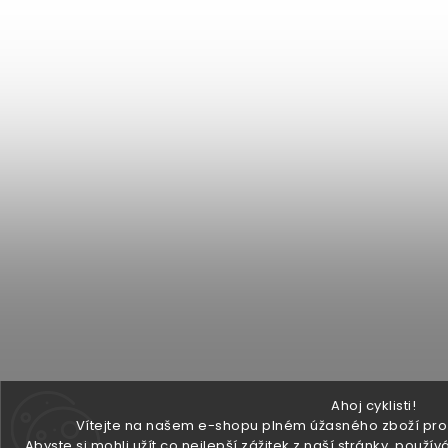
Ahoj cyklisti!
Vítejte na našem e-shopu plném úžasného zboží pro v
Abyste si mohli užít co nejlepší zážitek z naší stránky, pou