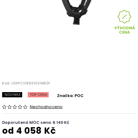
VÝHODNÁ
CENA
Kód:
LSKPC108831051MED1
NOVINKA
TOP CENA
Značka:
POC
Neohodnoceno
Doporučená MOC cena: 6 140 Kč
od
4 058 Kč