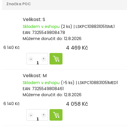
Značka
POC
Velikost: S
Skladem v eshopu
(2 ks)
| LSKPC108831051SML1
EAN:
7325549808478
Můžeme doručit do:
12.8.2026
4 469 Kč
6 140 Kč
Velikost: M
Skladem v eshopu
(>5 ks)
| LSKPC108831051MED1
EAN:
7325549808461
Můžeme doručit do:
12.8.2026
4 058 Kč
6 140 Kč