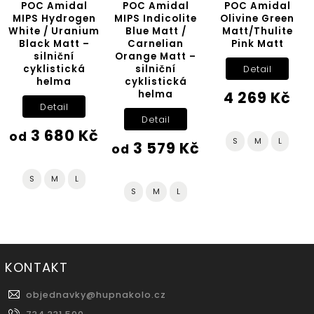
POC Amidal
POC Amidal
POC Amidal
MIPS Hydrogen
MIPS Indicolite
Olivine Green
White / Uranium
Blue Matt /
Matt/Thulite
Black Matt –
Carnelian
Pink Matt
silniční
Orange Matt –
cyklistická
silniční
Detail
helma
cyklistická
helma
4 269 Kč
Detail
Detail
3 680 Kč
od
o
S
M
L
3 579 Kč
od
S
M
L
S
M
L
KONTAKT
objednavky
@
hupnakolo.cz