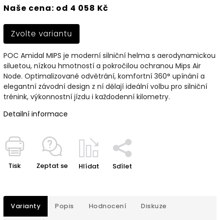
Naše cena: od 4 058 Kč
Zvolte variantu
POC Amidal MIPS je moderní silniční helma s aerodynamickou
siluetou, nízkou hmotností a pokročilou ochranou Mips Air
Node. Optimalizované odvětrání, komfortní 360° upínání a
elegantní závodní design z ní dělají ideální volbu pro silniční
trénink, výkonnostní jízdu i každodenní kilometry.
Detailní informace
Tisk
Zeptat se
Hlídat
Sdílet
Varianty
Popis
Hodnocení
Diskuze