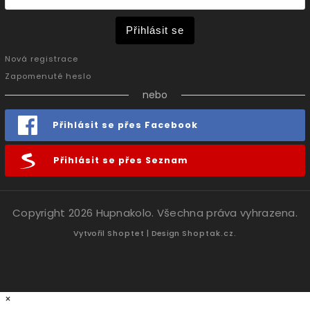
Přihlásit se
Nová registrace
Zapomenuté heslo
nebo
Přihlásit se přes Facebook
Přihlásit se přes Seznam
Copyright 2026
Hupnakolo
. Všechna práva vyhrazena.
Vytvořil
Shoptet
| Design
Shoptak.cz.
×