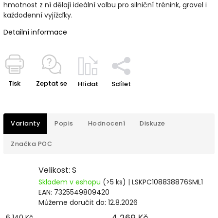
hmotnost z ní dělají ideální volbu pro silniční trénink, gravel i
každodenní vyjížďky.
Detailní informace
Tisk
Zeptat se
Hlídat
Sdílet
Varianty
Popis
Hodnocení
Diskuze
Značka
POC
Velikost: S
Skladem v eshopu
(>5 ks)
| LSKPC108838876SML1
EAN:
7325549809420
Můžeme doručit do:
12.8.2026
4 269 Kč
6 140 Kč