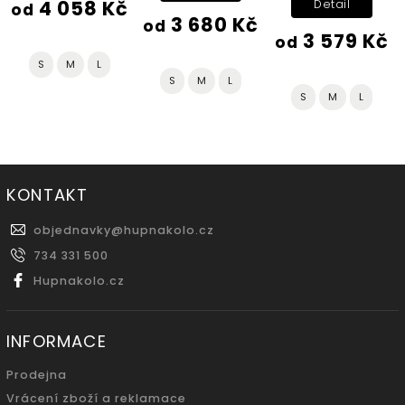
4 058 Kč
Detail
od
3 680 Kč
od
3 579 Kč
od
S
M
L
S
M
L
S
M
L
KONTAKT
objednavky
@
hupnakolo.cz
734 331 500
Hupnakolo.cz
INFORMACE
Prodejna
Vrácení zboží a reklamace