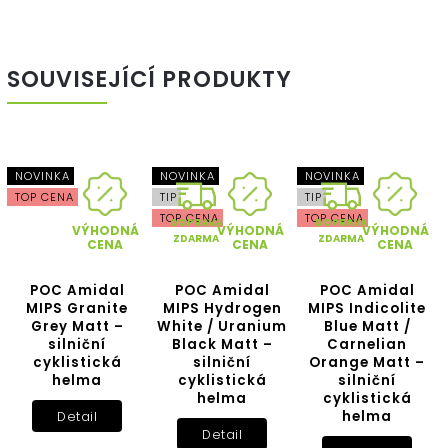
SOUVISEJÍCÍ PRODUKTY
NOVINKA
NOVINKA
NOVINKA
TOP CENA
TIP
TIP
TOP CENA
TOP CENA
DOPRAVA
DOPRAVA
VÝHODNÁ
VÝHODNÁ
VÝHODNÁ
ZDARMA
ZDARMA
CENA
CENA
CENA
POC Amidal
POC Amidal
POC Amidal
MIPS Granite
MIPS Hydrogen
MIPS Indicolite
Grey Matt –
White / Uranium
Blue Matt /
silniční
Black Matt –
Carnelian
cyklistická
silniční
Orange Matt –
helma
cyklistická
silniční
helma
cyklistická
helma
Detail
Detail