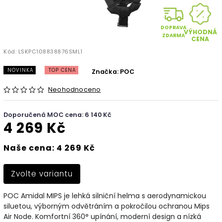
DOPRAVA
VÝHODNÁ
ZDARMA
CENA
Kód:
LSKPC108838876SML1
NOVINKA
TOP CENA
Značka:
POC
Neohodnoceno
Doporučená MOC cena: 6 140 Kč
4 269 Kč
Naše cena: 4 269 Kč
Zvolte variantu
POC Amidal MIPS je lehká silniční helma s aerodynamickou
siluetou, výborným odvětráním a pokročilou ochranou Mips
Air Node. Komfortní 360° upínání, moderní design a nízká