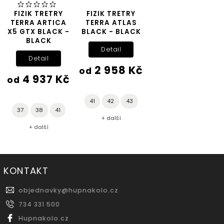
FIZIK TRETRY
FIZIK TRETRY
TERRA ARTICA
TERRA ATLAS
X5 GTX BLACK -
BLACK - BLACK
BLACK
Detail
Detail
2 958 Kč
od
4 937 Kč
od
41
42
43
37
38
41
+ další
+ další
KONTAKT
objednavky
@
hupnakolo.cz
734 331 500
Hupnakolo.cz