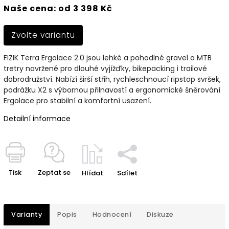
Naše cena: od 3 398 Kč
Zvolte variantu
FIZIK Terra Ergolace 2.0 jsou lehké a pohodlné gravel a MTB
tretry navržené pro dlouhé vyjížďky, bikepacking i trailové
dobrodružství. Nabízí širší střih, rychleschnoucí ripstop svršek,
podrážku X2 s výbornou přilnavostí a ergonomické šněrování
Ergolace pro stabilní a komfortní usazení.
Detailní informace
Tisk
Zeptat se
Hlídat
Sdílet
Varianty
Popis
Hodnocení
Diskuze