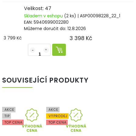
Velikost: 47
Skladem v eshopu
(2 ks)
| ASP00098228_22_1
EAN:
5940699002280
Můžeme doručit do:
12.8.2026
3 398 Kč
3 799 Kč
SOUVISEJÍCÍ PRODUKTY
AKCE
AKCE
TIP
VÝPRODEJ
TOP CENA
TOP CENA
VÝHODNÁ
VÝHODNÁ
CENA
CENA