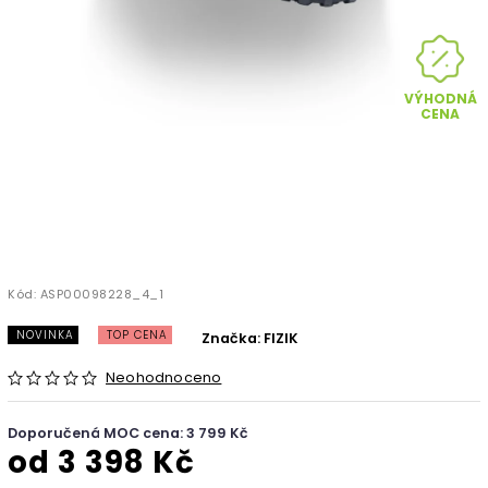
VÝHODNÁ
CENA
Kód:
ASP00098228_4_1
NOVINKA
TOP CENA
Značka:
FIZIK
Neohodnoceno
Doporučená MOC cena: 3 799 Kč
od
3 398 Kč