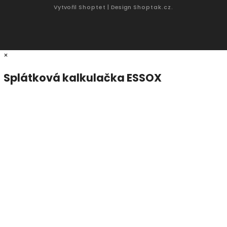
Vytvořil
Shoptet
| Design
Shoptak.cz.
×
Splátková kalkulačka ESSOX