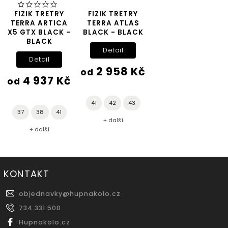
FIZIK TRETRY
FIZIK TRETRY
TERRA ARTICA
TERRA ATLAS
X5 GTX BLACK -
BLACK - BLACK
BLACK
Detail
Detail
2 958 Kč
od
4 937 Kč
od
41
42
43
37
38
41
+ další
+ další
KONTAKT
objednavky
@
hupnakolo.cz
734 331 500
Hupnakolo.cz