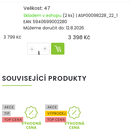
Velikost: 47
Skladem v eshopu
(2 ks)
| ASP00098228_22_1
EAN:
5940699002280
Můžeme doručit do:
12.8.2026
3 398 Kč
3 799 Kč
SOUVISEJÍCÍ PRODUKTY
AKCE
AKCE
TIP
VÝPRODEJ
TOP CENA
TOP CENA
VÝHODNÁ
VÝHODNÁ
CENA
CENA