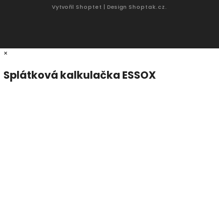
Vytvořil
Shoptet
| Design
Shoptak.cz.
×
Splátková kalkulačka ESSOX