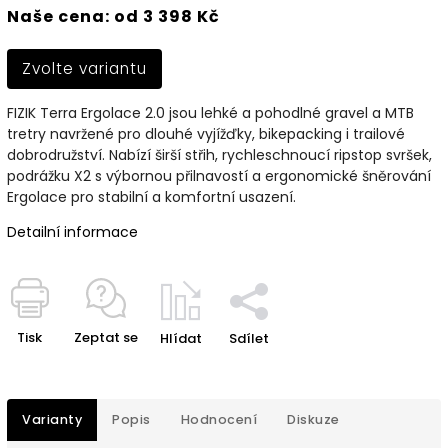
Naše cena: od 3 398 Kč
Zvolte variantu
FIZIK Terra Ergolace 2.0 jsou lehké a pohodlné gravel a MTB
tretry navržené pro dlouhé vyjížďky, bikepacking i trailové
dobrodružství. Nabízí širší střih, rychleschnoucí ripstop svršek,
podrážku X2 s výbornou přilnavostí a ergonomické šněrování
Ergolace pro stabilní a komfortní usazení.
Detailní informace
Tisk
Zeptat se
Hlídat
Sdílet
Varianty
Popis
Hodnocení
Diskuze