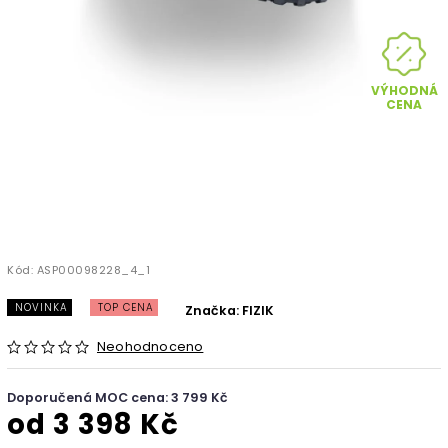
VÝHODNÁ
CENA
Kód:
ASP00098228_4_1
NOVINKA
TOP CENA
Značka:
FIZIK
Neohodnoceno
Doporučená MOC cena: 3 799 Kč
od
3 398 Kč