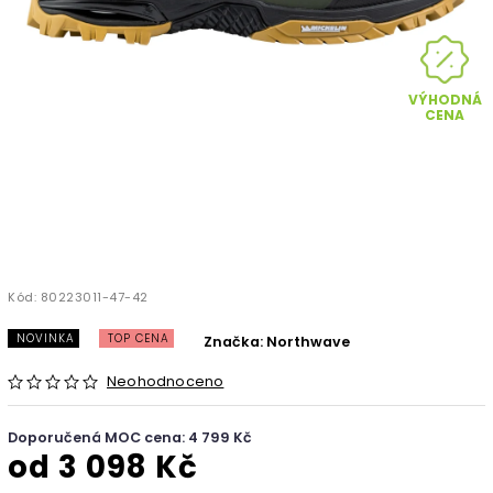
VÝHODNÁ
CENA
Kód:
80223011-47-42
NOVINKA
TOP CENA
Značka:
Northwave
Neohodnoceno
Doporučená MOC cena: 4 799 Kč
od
3 098 Kč