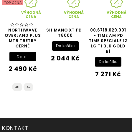
TOP CENA
VÝHODNÁ
VÝHODNÁ
VÝHODNÁ
CENA
CENA
CENA
NORTHWAVE
SHIMANO XT PD-
00.6718.029.001
OVERLAND PLUS
T8000
- TIME AM PD
MTB TRETRY
TIME SPECIALE 12
ČERNÉ
LG TI BLK GOLD
Do košíku
B1
2 044 Kč
Detail
Do košíku
2 490 Kč
7 271 Kč
46
47
KONTAKT