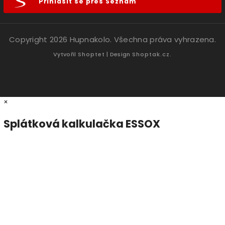
Přihlásit se přes Seznam
Copyright 2026
Hupnakolo
. Všechna práva vyhrazena.
Vytvořil
Shoptet
| Design
Shoptak.cz.
×
Splátková kalkulačka ESSOX