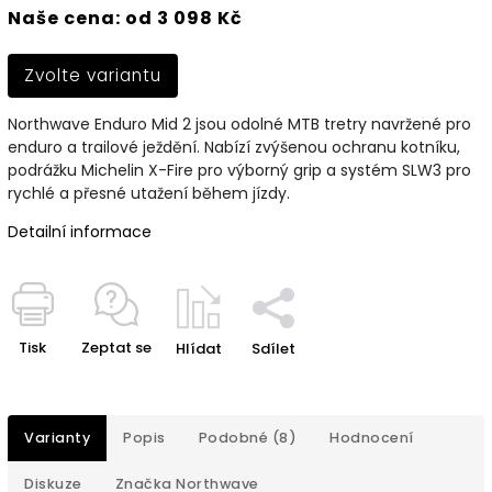
Naše cena: od 3 098 Kč
Zvolte variantu
Northwave Enduro Mid 2 jsou odolné MTB tretry navržené pro
enduro a trailové ježdění. Nabízí zvýšenou ochranu kotníku,
podrážku Michelin X-Fire pro výborný grip a systém SLW3 pro
rychlé a přesné utažení během jízdy.
Detailní informace
Tisk
Zeptat se
Hlídat
Sdílet
Varianty
Popis
Podobné (8)
Hodnocení
Diskuze
Značka
Northwave