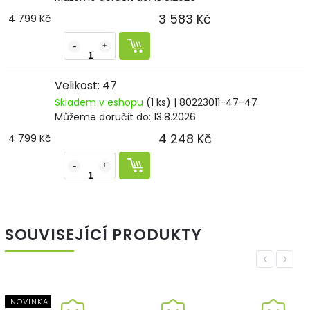
3 583 Kč
4 799 Kč
Velikost: 47
Skladem v eshopu
(1 ks)
| 80223011-47-47
Můžeme doručit do:
13.8.2026
4 248 Kč
4 799 Kč
SOUVISEJÍCÍ PRODUKTY
Previous
Next
NOVINKA