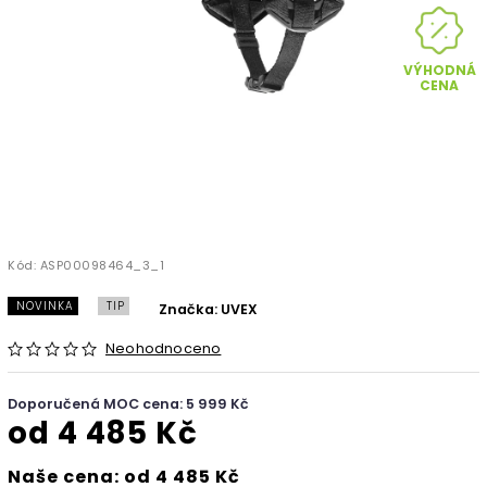
VÝHODNÁ
CENA
Kód:
ASP00098464_3_1
NOVINKA
TIP
Značka:
UVEX
Neohodnoceno
Doporučená MOC cena: 5 999 Kč
od
4 485 Kč
Naše cena: od 4 485 Kč