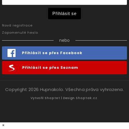
Přihlásit se
Nová registrace
Zapomenuté heslo
nebo
Přihlásit se přes Facebook
Přihlásit se přes Seznam
Copyright 2026
Hupnakolo
. Všechna práva vyhrazena.
Vytvořil
Shoptet
| Design
Shoptak.cz.
×