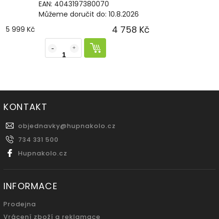
EAN:
4043197380070
Můžeme doručit do:
10.8.2026
4 758 Kč
5 999 Kč
KONTAKT
objednavky
@
hupnakolo.cz
734 331 500
Hupnakolo.cz
INFORMACE
Prodejna
Vrácení zboží a reklamace