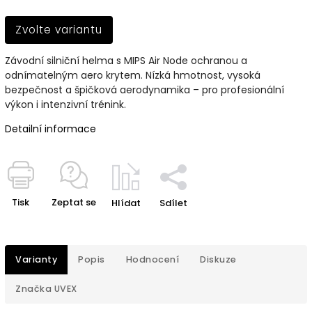
Zvolte variantu
Závodní silniční helma s MIPS Air Node ochranou a
odnímatelným aero krytem. Nízká hmotnost, vysoká
bezpečnost a špičková aerodynamika – pro profesionální
výkon i intenzivní trénink.
Detailní informace
Tisk
Zeptat se
Hlídat
Sdílet
Varianty
Popis
Hodnocení
Diskuze
Značka
UVEX