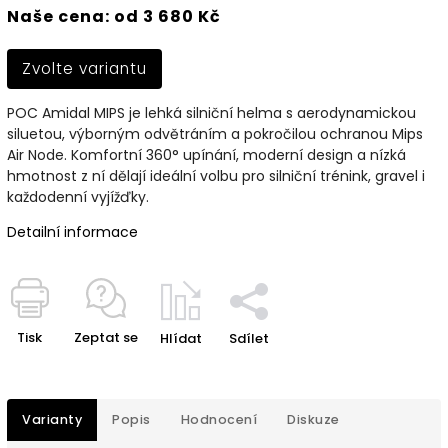
Naše cena: od 3 680 Kč
Zvolte variantu
POC Amidal MIPS je lehká silniční helma s aerodynamickou
siluetou, výborným odvětráním a pokročilou ochranou Mips
Air Node. Komfortní 360° upínání, moderní design a nízká
hmotnost z ní dělají ideální volbu pro silniční trénink, gravel i
každodenní vyjížďky.
Detailní informace
Tisk
Zeptat se
Hlídat
Sdílet
Varianty
Popis
Hodnocení
Diskuze