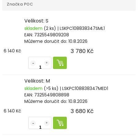
Značka
POC
Velikost: S
skladem
(2 ks)
| LSKPC108838347SML1
EAN:
7325549809208
Můžeme doručit do:
10.8.2026
3 780 Kč
6 140 Kč
Velikost: M
skladem
(>5 ks)
| LSKPC108838347MED1
EAN:
7325549808898
Můžeme doručit do:
10.8.2026
3 680 Kč
6 140 Kč