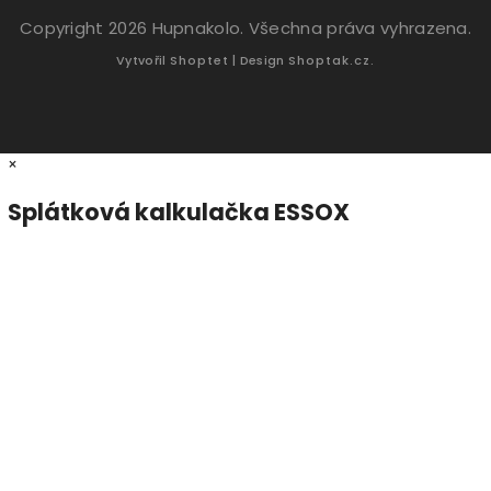
Copyright 2026
Hupnakolo
. Všechna práva vyhrazena.
Vytvořil
Shoptet
| Design
Shoptak.cz.
×
Splátková kalkulačka ESSOX