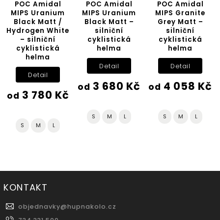
POC Amidal
POC Amidal
POC Amidal
MIPS Uranium
MIPS Uranium
MIPS Granite
Black Matt /
Black Matt –
Grey Matt –
Hydrogen White
silniční
silniční
– silniční
cyklistická
cyklistická
cyklistická
helma
helma
helma
Detail
Detail
Detail
3 680 Kč
4 058 Kč
od
od
3 780 Kč
od
S
M
L
S
M
L
S
M
L
KONTAKT
objednavky
@
hupnakolo.cz