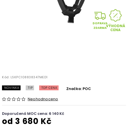
DOPRAVA
VÝHODNÁ
ZDARMA
CENA
Kód:
LSKPC108838347MED1
NOVINKA
TIP
TOP CENA
Značka:
POC
Neohodnoceno
Doporučená MOC cena: 6 140 Kč
od
3 680 Kč