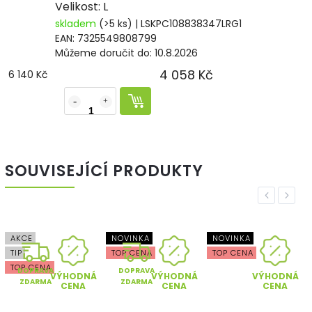
Velikost: L
skladem
(>5 ks)
| LSKPC108838347LRG1
EAN:
7325549808799
Můžeme doručit do:
10.8.2026
4 058 Kč
6 140 Kč
SOUVISEJÍCÍ PRODUKTY
Previous
Next
AKCE
NOVINKA
NOVINKA
TIP
TOP CENA
TOP CENA
TOP CENA
DOPRAVA
DOPRAVA
VÝHODNÁ
VÝHODNÁ
VÝHODNÁ
ZDARMA
ZDARMA
CENA
CENA
CENA