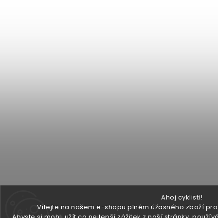
Ahoj cyklisti!
Vítejte na našem e-shopu plném úžasného zboží pro v
Abyste si mohli užít co nejlepší zážitek z naší stránky, pou